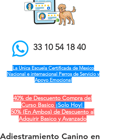
el mejor entrenador de
perros a domicilio qro ver
pue gdl cdmx mty cdmx
modest dog adiestramiento
canino
33 10 54 18 40
La Unica Escuela Certificada de Mexico
Nacional e internacional Perros de Servicio y
Apoyo Emocional
40% de Descuento Compra del
Curso Basico
¡Solo Hoy!
50% (En Ambos) de Descuento al
Adquirir Basico y Avanzado
Adiestramiento Canino en