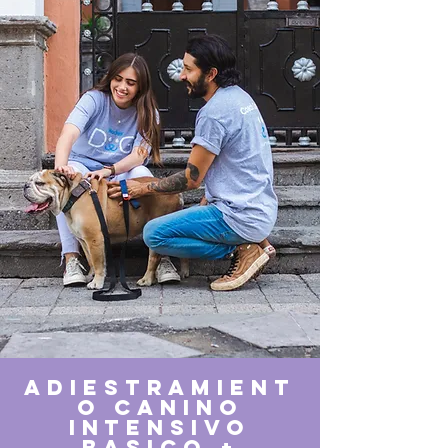
adiestramient
o canino
intensivo
basico +