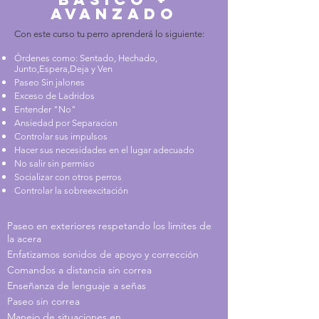
avanzado
Con este curso tu perro aprenderá lo siguiente:
Órdenes como: Sentado, Hechado,
Junto,Espera,Deja y Ven
Paseo Sin jalones
Exceso de Ladridos
Entender "No"
Ansiedad por Separacion
Controlar sus impulsos
Hacer sus necesidades en el lugar adecuado
No salir sin permiso
Socializar con otros perros
Controlar la sobreexcitación
Paseo en exteriores respetando los limites de
la acera
Enfatizamos sonidos de apoyo y corrección
Comandos a distancia sin correa
Enseñanza de lenguaje a señas
Paseo sin correa
Manejo de situaciones en