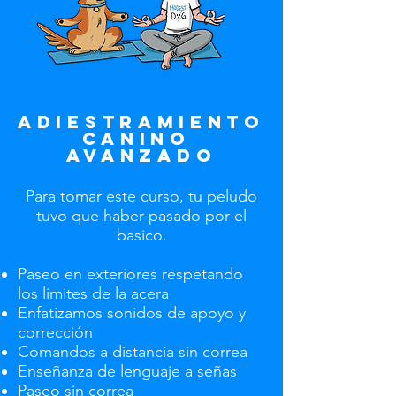
adiestramiento
canino
avanzado
Para tomar este curso, tu peludo
tuvo que haber pasado por el
basico.
Paseo en exteriores respetando
los limites de la acera
Enfatizamos sonidos de apoyo y
corrección
Comandos a distancia sin correa
Enseñanza de lenguaje a señas
Paseo sin correa