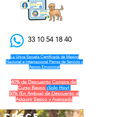
el mejor entrenador de
perros a domicilio qro ver
pue gdl cdmx mty cdmx
modest dog adiestramiento
canino
33 10 54 18 40
La Unica Escuela Certificada de Mexico
Nacional e internacional Perros de Servicio y
Apoyo Emocional
40% de Descuento Compra del
Curso Basico
¡Solo Hoy!
50% (En Ambos) de Descuento al
Adquirir Basico y Avanzado
crece