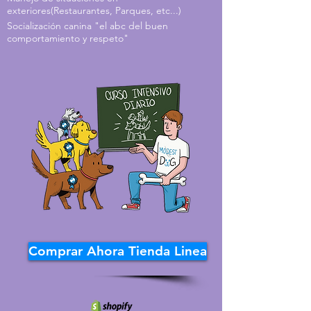
exteriores(Restaurantes, Parques, etc...)
Socialización canina "el abc del buen
comportamiento y respeto"
Comprar Ahora Tienda Linea