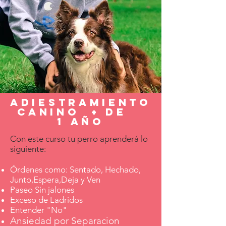
adiestramiento
canino + DE
1 año
Con este curso tu perro aprenderá lo
siguiente:
Órdenes como: Sentado, Hechado,
Junto,Espera,Deja y Ven
Paseo Sin jalones
Exceso de Ladridos
Entender "No"
Ansiedad por Separaci
on