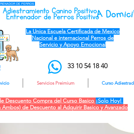
NTRENADOR DE PERROS
el mejor entrenador de perros a domicilio qro ver pue gdl cdmx mty cdmx modest
dog adiestramiento canino
La Unica Escuela Certificada de Mexico
Nacional e internacional Perros de
Servicio y Apoyo Emocional
33 10 54 18 40
o
vicio
Servicios Preimium
Curso Adiestra
e Descuento Compra del Curso Basico
¡Solo Hoy!
 Ambos) de Descuento al Adquirir Basico y Avanzado