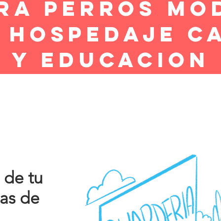
ra perros mo
 hospedaje c
y educacion
 de tu
tas de