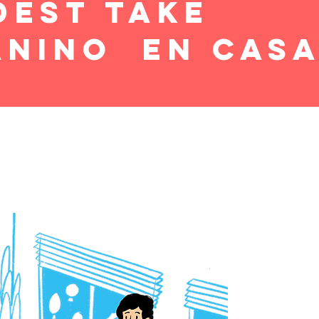
dest take
anino en cas