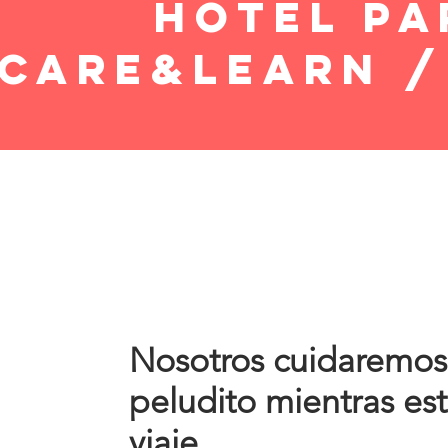
Hotel pa
care&learn /
Nosotros cuidaremos
peludito mientras es
viaje.