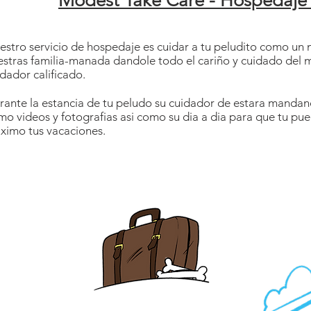
Modest Take Care - Hospedaje
estro servicio de hospedaje es cuidar a tu peludito como u
estras familia-manada dandole todo el cariño y cuidado del 
dador calificado.
rante la estancia de tu peludo su cuidador de estara mandand
o videos y fotografias asi como su dia a dia para que tu pued
ximo tus vacaciones.