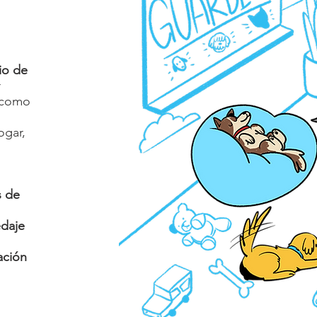
io de
r
o como
ogar,
s de
edaje
zación