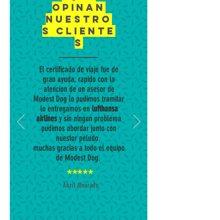
opinan
nuestro
s
cliente
s
El certificado de viaje fue de
gran ayuda; rapido con la
atencion de un asesor de
Modest Dog lo pudimos tramitar
lo entregamos en
lufthansa
airlines
y sin ningun problema
pudimos abordar junto con
nuestor peludo.
muchas gracias a todo el equipo
de Modest Dog.
*****
Abril Alvarado