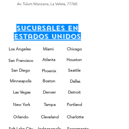
Av. Tulum Manzana, La Veleta, 77760
sucursales en
Estados unidos
Los Angeles
Miami
Chicago
Atlanta
Houston
San Francisco
San Diego
Seattle
Phoenix
Minneapolis
Boston
Dallas
Las Vegas
Denver
Detroit
New York
Tampa
Portland
Orlando
Cleveland
Charlotte
Salt Lake City
Indeanapolis
Sacramento