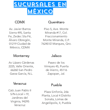
sucursales en
México
CDMX
Querétaro
Av. Javier Barros
Piso 5, Ave. Monte
Sierra 495, Santa
Miranda #17, Col.
Fe, Zedec Sta Fé,
Fraccionamiento
Álvaro Obregón,
Monte Miranda, C.P.
01219 Ciudad de
76240 El Marques, Qro.
México, CDMX
Monterrey
Jalisco
Av Lázaro Cárdenas
Paseo de los
2225, Valle Oriente,
Virreyes 45, Puerta
66260 San Pedro
de Hierro, 45116
Garza García, N.L.
Zapopan, Jal.
Veracruz
Puebla
Calz Juan Pablo II
Plaza Sinfonía, 2da
S/N-Local i-19,
Planta, Local 4 Distrito
Jardines del
Sonata, Lomas de
Virginia, 94295
Angelópolis, II, Puebla
Veracruz