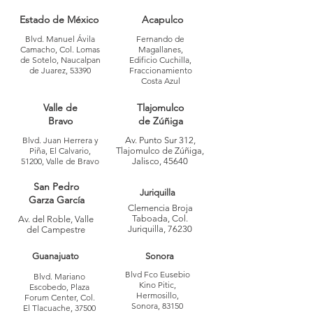
Estado de México
Acapulco
Blvd. Manuel Ávila
Fernando de
Camacho, Col. Lomas
Magallanes,
de Sotelo, Naucalpan
Edificio Cuchilla,
de Juarez, 53390
Fraccionamiento
Costa Azul
Valle de
Tlajomulco
Bravo
de Zúñiga
Blvd. Juan Herrera y
Av. Punto Sur 312,
Piña, El Calvario,
Tlajomulco de Zúñiga,
51200, Valle de Bravo
Jalisco, 45640
San Pedro
Juriquilla
Garza García
Clemencia Broja
Taboada, Col.
Av. del Roble, Valle
Juriquilla, 76230
del Campestre
Guanajuato
Sonora
Blvd Fco Eusebio
Blvd. Mariano
Kino Pitic,
Escobedo, Plaza
Hermosillo,
Forum Center, Col.
Sonora, 83150
El Tlacuache, 37500