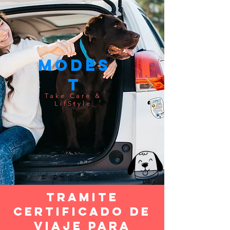
Modes
t
Take Care &
LifStyle
tramite
Certificado de
viaje para