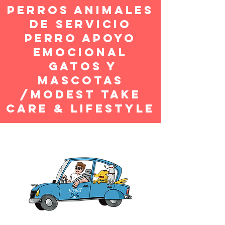
perros animales
de servicio
perro apoyo
emocional
gatos y
mascotas
/Modest Take
care & lifestyle