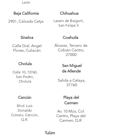
León
Baja California
Chihuahua
Lazaro de Baigorri,
2901, Calzada Cetys
San Felipe II
Sinaloa
Coahuila
Álvarez, Tercero de
Calle Gral. Angel
Cobián Centro,
Flores, Culiacán
27000
Cholula
San Miguel
de Allende
Calle 10, 72760,
San Pedro,
Salida a Celaya,
Cholula
37760
Cancún
Playa del
Carmen
Blvd. Luis
Donaldo
Av. 10 Mza, Col.
Colosio, Cancún,
Centro, Playa del
Q.R.
Carmen, Q.R.
Tulúm