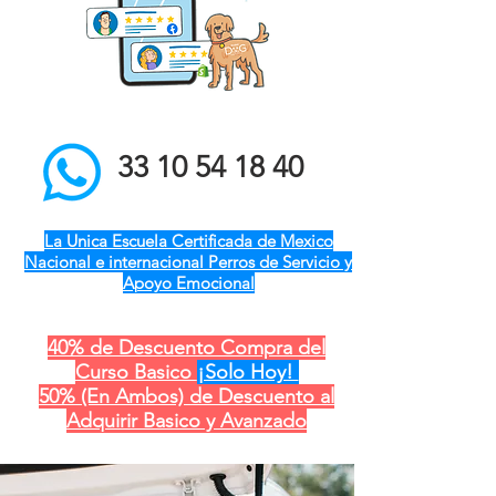
el mejor entrenador de
perros a domicilio qro ver
pue gdl cdmx mty cdmx
modest dog adiestramiento
canino
33 10 54 18 40
La Unica Escuela Certificada de Mexico
Nacional e internacional Perros de Servicio y
Apoyo Emocional
40% de Descuento Compra del
Curso Basico
¡Solo Hoy!
50% (En Ambos) de Descuento al
Adquirir Basico y Avanzado