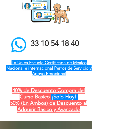
el mejor entrenador de
perros a domicilio qro ver
pue gdl cdmx mty cdmx
modest dog adiestramiento
canino
33 10 54 18 40
La Unica Escuela Certificada de Mexico
Nacional e internacional Perros de Servicio y
Apoyo Emocional
40% de Descuento Compra del
Curso Basico
¡Solo Hoy!
50% (En Ambos) de Descuento al
Adquirir Basico y Avanzado