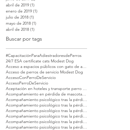
agosto de 2019
(1)
1 entrada
junio de 2019
(2)
2 entradas
abril de 2019
(1)
1 entrada
enero de 2019
(1)
1 entrada
julio de 2018
(1)
1 entrada
mayo de 2018
(1)
1 entrada
abril de 2018
(1)
1 entrada
Buscar por tags
#CapacitaciónParaAdiestradoresdePerros
24/7 ESA certificate cats Modest Dog
Acceso a espacios públicos con gato de apoyo emocional
Acceso de perros de servicio Modest Dog
AccesoConPerroDeServicio
AccesoPerroDeServicio
Aceptación en hoteles y transporte perro emocional Modest Dog México
Acompañamiento en pérdida de mascotas Modest Dog México
Acompañamiento psicológico tras la pérdida de tu gato Modest Dog CDMX
Acompañamiento psicológico tras la pérdida de tu gato Modest Dog Cancún
Acompañamiento psicológico tras la pérdida de tu gato Modest Dog Guadalajara
Acompañamiento psicológico tras la pérdida de tu gato Modest Dog Los Cabos