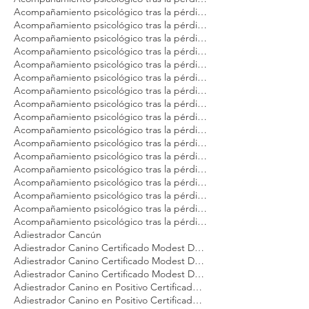
Acompañamiento psicológico tras la pérdida de tu mascota Modest Dog Veracruz
Acompañamiento psicológico tras la pérdida de tu mascota Modest Dog Zapopan
Acompañamiento psicológico tras la pérdida de tu perro Modest Dog Argentina
Acompañamiento psicológico tras la pérdida de tu perro Modest Dog Brasil
Acompañamiento psicológico tras la pérdida de tu perro Modest Dog CDMX
Acompañamiento psicológico tras la pérdida de tu perro Modest Dog Cancún
Acompañamiento psicológico tras la pérdida de tu perro Modest Dog Guadalajara
Acompañamiento psicológico tras la pérdida de tu perro Modest Dog Los Cabos
Acompañamiento psicológico tras la pérdida de tu perro Modest Dog México
Acompañamiento psicológico tras la pérdida de tu perro Modest Dog Nuevo Vallarta
Acompañamiento psicológico tras la pérdida de tu perro Modest Dog Panamá
Acompañamiento psicológico tras la pérdida de tu perro Modest Dog Playa del Carmen
Acompañamiento psicológico tras la pérdida de tu perro Modest Dog Puebla
Acompañamiento psicológico tras la pérdida de tu perro Modest Dog Puerto Vallarta
Acompañamiento psicológico tras la pérdida de tu perro Modest Dog Punta Mita
Acompañamiento psicológico tras la pérdida de tu perro Modest Dog Querétaro
Acompañamiento psicológico tras la pérdida de tu perro Modest Dog Tulum
Acompañamiento psicológico tras la pérdida de tu perro Modest Dog Veracruz
Acompañamiento psicológico tras la pérdida de tu perro Modest Dog Zapopan
Adiestrador Cancún
Adiestrador Canino Certificado Modest Dog Argentina
Adiestrador Canino Certificado Modest Dog México
Adiestrador Canino Certificado Modest Dog Panamá