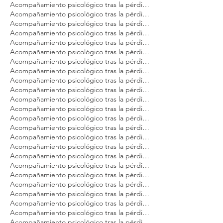
Acompañamiento psicológico tras la pérdida de tu gato Modest Dog México
Acompañamiento psicológico tras la pérdida de tu gato Modest Dog Nuevo Vallarta
Acompañamiento psicológico tras la pérdida de tu gato Modest Dog Playa del Carmen
Acompañamiento psicológico tras la pérdida de tu gato Modest Dog Puebla
Acompañamiento psicológico tras la pérdida de tu gato Modest Dog Puerto Vallarta
Acompañamiento psicológico tras la pérdida de tu gato Modest Dog Querétaro
Acompañamiento psicológico tras la pérdida de tu gato Modest Dog Tulum
Acompañamiento psicológico tras la pérdida de tu gato Modest Dog Veracruz
Acompañamiento psicológico tras la pérdida de tu gato Modest Dog Zapopan
Acompañamiento psicológico tras la pérdida de tu mascota Modest Dog Argentina
Acompañamiento psicológico tras la pérdida de tu mascota Modest Dog Brasil
Acompañamiento psicológico tras la pérdida de tu mascota Modest Dog Buenos Aires
Acompañamiento psicológico tras la pérdida de tu mascota Modest Dog CDMX
Acompañamiento psicológico tras la pérdida de tu mascota Modest Dog Cancún
Acompañamiento psicológico tras la pérdida de tu mascota Modest Dog Guadalajara
Acompañamiento psicológico tras la pérdida de tu mascota Modest Dog Los Cabos
Acompañamiento psicológico tras la pérdida de tu mascota Modest Dog México
Acompañamiento psicológico tras la pérdida de tu mascota Modest Dog Panamá
Acompañamiento psicológico tras la pérdida de tu mascota Modest Dog Playa del Carmen
Acompañamiento psicológico tras la pérdida de tu mascota Modest Dog Puebla
Acompañamiento psicológico tras la pérdida de tu mascota Modest Dog Puerto Vallarta
Acompañamiento psicológico tras la pérdida de tu mascota Modest Dog Querétaro
Acompañamiento psicológico tras la pérdida de tu mascota Modest Dog Sao Paulo
Acompañamiento psicológico tras la pérdida de tu mascota Modest Dog Tulum