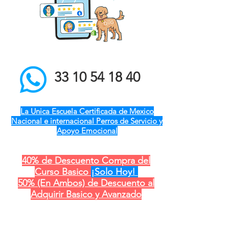
el mejor entrenador de
perros a domicilio qro ver
pue gdl cdmx mty cdmx
modest dog adiestramiento
canino
33 10 54 18 40
La Unica Escuela Certificada de Mexico
Nacional e internacional Perros de Servicio y
Apoyo Emocional
40% de Descuento Compra del
Curso Basico
¡Solo Hoy!
50% (En Ambos) de Descuento al
Adquirir Basico y Avanzado