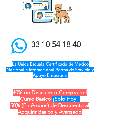
el mejor entrenador de
perros a domicilio qro ver
pue gdl cdmx mty cdmx
modest dog adiestramiento
canino
33 10 54 18 40
La Unica Escuela Certificada de Mexico
Nacional e internacional Perros de Servicio y
Apoyo Emocional
40% de Descuento Compra del
Curso Basico
¡Solo Hoy!
50% (En Ambos) de Descuento al
Adquirir Basico y Avanzado