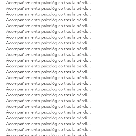
Acompañamiento psicológico tras la pérdida de tu gato Modest Dog Puerto Vallarta
Acompañamiento psicológico tras la pérdida de tu gato Modest Dog Querétaro
Acompañamiento psicológico tras la pérdida de tu gato Modest Dog Tulum
Acompañamiento psicológico tras la pérdida de tu gato Modest Dog Veracruz
Acompañamiento psicológico tras la pérdida de tu gato Modest Dog Zapopan
Acompañamiento psicológico tras la pérdida de tu mascota Modest Dog Argentina
Acompañamiento psicológico tras la pérdida de tu mascota Modest Dog Brasil
Acompañamiento psicológico tras la pérdida de tu mascota Modest Dog Buenos Aires
Acompañamiento psicológico tras la pérdida de tu mascota Modest Dog CDMX
Acompañamiento psicológico tras la pérdida de tu mascota Modest Dog Cancún
Acompañamiento psicológico tras la pérdida de tu mascota Modest Dog Guadalajara
Acompañamiento psicológico tras la pérdida de tu mascota Modest Dog Los Cabos
Acompañamiento psicológico tras la pérdida de tu mascota Modest Dog México
Acompañamiento psicológico tras la pérdida de tu mascota Modest Dog Panamá
Acompañamiento psicológico tras la pérdida de tu mascota Modest Dog Playa del Carmen
Acompañamiento psicológico tras la pérdida de tu mascota Modest Dog Puebla
Acompañamiento psicológico tras la pérdida de tu mascota Modest Dog Puerto Vallarta
Acompañamiento psicológico tras la pérdida de tu mascota Modest Dog Querétaro
Acompañamiento psicológico tras la pérdida de tu mascota Modest Dog Sao Paulo
Acompañamiento psicológico tras la pérdida de tu mascota Modest Dog Tulum
Acompañamiento psicológico tras la pérdida de tu mascota Modest Dog Veracruz
Acompañamiento psicológico tras la pérdida de tu mascota Modest Dog Zapopan
Acompañamiento psicológico tras la pérdida de tu perro Modest Dog Argentina
Acompañamiento psicológico tras la pérdida de tu perro Modest Dog Brasil