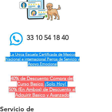
el mejor entrenador de
perros a domicilio qro ver
pue gdl cdmx mty cdmx
modest dog adiestramiento
canino
33 10 54 18 40
La Unica Escuela Certificada de Mexico
Nacional e internacional Perros de Servicio y
Apoyo Emocional
40% de Descuento Compra del
Curso Basico
¡Solo Hoy!
50% (En Ambos) de Descuento al
Adquirir Basico y Avanzado
Servicio de