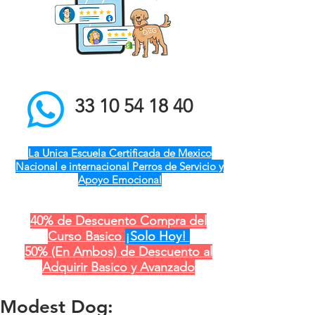
el mejor entrenador de
perros a domicilio qro ver
pue gdl cdmx mty cdmx
modest dog adiestramiento
canino
33 10 54 18 40
La Unica Escuela Certificada de Mexico
Nacional e internacional Perros de Servicio y
Apoyo Emocional
40% de Descuento Compra del
Curso Basico
¡Solo Hoy!
50% (En Ambos) de Descuento al
Adquirir Basico y Avanzado
Modest Dog: