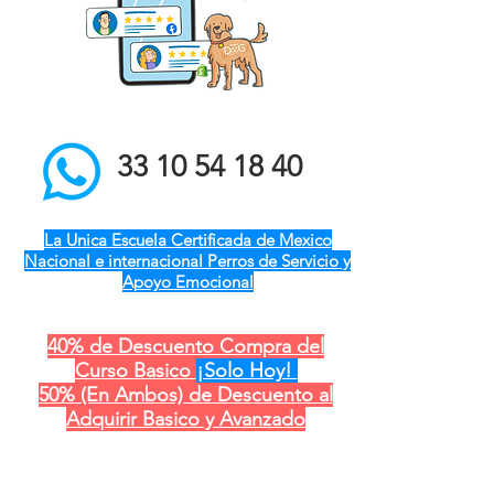
el mejor entrenador de
perros a domicilio qro ver
pue gdl cdmx mty cdmx
modest dog adiestramiento
canino
33 10 54 18 40
La Unica Escuela Certificada de Mexico
Nacional e internacional Perros de Servicio y
Apoyo Emocional
40% de Descuento Compra del
Curso Basico
¡Solo Hoy!
50% (En Ambos) de Descuento al
Adquirir Basico y Avanzado