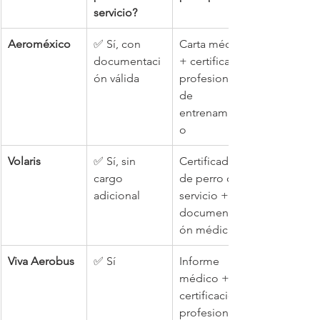
servicio?
Aeroméxico
✅ Sí, con 
Carta médica 
documentaci
+ certificado 
ón válida
profesional 
de 
entrenamient
o
Volaris
✅ Sí, sin 
Certificado 
cargo 
de perro de 
adicional
servicio + 
documentaci
ón médica
Viva Aerobus
✅ Sí
Informe 
médico + 
certificación 
profesional