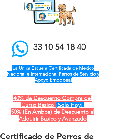
el mejor entrenador de
perros a domicilio qro ver
pue gdl cdmx mty cdmx
modest dog adiestramiento
canino
33 10 54 18 40
La Unica Escuela Certificada de Mexico
Nacional e internacional Perros de Servicio y
Apoyo Emocional
40% de Descuento Compra del
Curso Basico
¡Solo Hoy!
50% (En Ambos) de Descuento al
Adquirir Basico y Avanzado
Certificado de Perros de