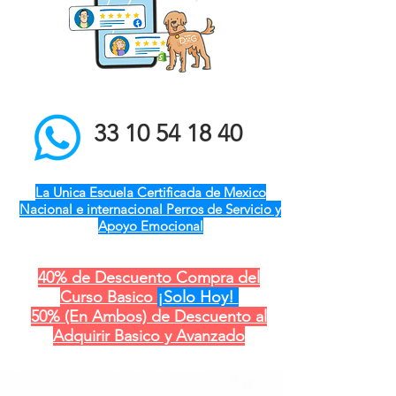
el mejor entrenador de
perros a domicilio qro ver
pue gdl cdmx mty cdmx
modest dog adiestramiento
canino
33 10 54 18 40
La Unica Escuela Certificada de Mexico
Nacional e internacional Perros de Servicio y
Apoyo Emocional
40% de Descuento Compra del
Curso Basico
¡Solo Hoy!
50% (En Ambos) de Descuento al
Adquirir Basico y Avanzado