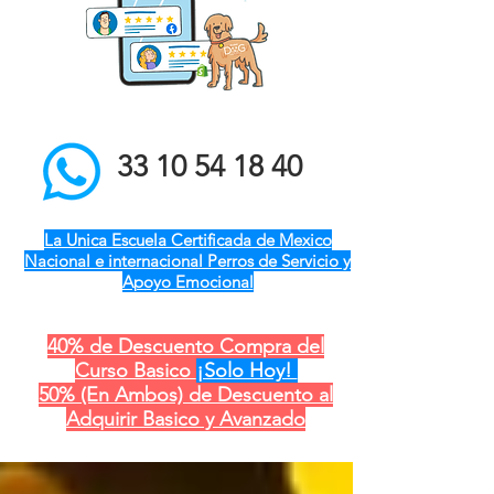
el mejor entrenador de
perros a domicilio qro ver
pue gdl cdmx mty cdmx
modest dog adiestramiento
canino
33 10 54 18 40
La Unica Escuela Certificada de Mexico
Nacional e internacional Perros de Servicio y
Apoyo Emocional
40% de Descuento Compra del
Curso Basico
¡Solo Hoy!
50% (En Ambos) de Descuento al
Adquirir Basico y Avanzado