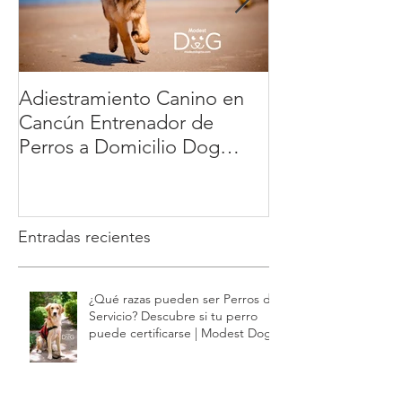
Adiestramiento Canino en
Veterinario a D
Cancún Entrenador de
México: la ma
Perros a Domicilio Dog
cómoda y segur
Training Playa del Carmen
tu mascota | 
Tulum : educación positiva y
sin estrés | Modest Dog
Entradas recientes
¿Qué razas pueden ser Perros de
Servicio? Descubre si tu perro
puede certificarse | Modest Dog