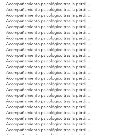
Acompañamiento psicológico tras la pérdida de tu mascota Modest Dog Argentina
Acompañamiento psicológico tras la pérdida de tu mascota Modest Dog Brasil
Acompañamiento psicológico tras la pérdida de tu mascota Modest Dog Buenos Aires
Acompañamiento psicológico tras la pérdida de tu mascota Modest Dog CDMX
Acompañamiento psicológico tras la pérdida de tu mascota Modest Dog Cancún
Acompañamiento psicológico tras la pérdida de tu mascota Modest Dog Guadalajara
Acompañamiento psicológico tras la pérdida de tu mascota Modest Dog Los Cabos
Acompañamiento psicológico tras la pérdida de tu mascota Modest Dog México
Acompañamiento psicológico tras la pérdida de tu mascota Modest Dog Panamá
Acompañamiento psicológico tras la pérdida de tu mascota Modest Dog Playa del Carmen
Acompañamiento psicológico tras la pérdida de tu mascota Modest Dog Puebla
Acompañamiento psicológico tras la pérdida de tu mascota Modest Dog Puerto Vallarta
Acompañamiento psicológico tras la pérdida de tu mascota Modest Dog Querétaro
Acompañamiento psicológico tras la pérdida de tu mascota Modest Dog Sao Paulo
Acompañamiento psicológico tras la pérdida de tu mascota Modest Dog Tulum
Acompañamiento psicológico tras la pérdida de tu mascota Modest Dog Veracruz
Acompañamiento psicológico tras la pérdida de tu mascota Modest Dog Zapopan
Acompañamiento psicológico tras la pérdida de tu perro Modest Dog Argentina
Acompañamiento psicológico tras la pérdida de tu perro Modest Dog Brasil
Acompañamiento psicológico tras la pérdida de tu perro Modest Dog CDMX
Acompañamiento psicológico tras la pérdida de tu perro Modest Dog Cancún
Acompañamiento psicológico tras la pérdida de tu perro Modest Dog Guadalajara
Acompañamiento psicológico tras la pérdida de tu perro Modest Dog Los Cabos