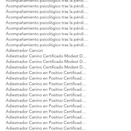
Acompañamiento psicológico tras la pérdida de tu perro Modest Dog México
Acompañamiento psicológico tras la pérdida de tu perro Modest Dog Nuevo Vallarta
Acompañamiento psicológico tras la pérdida de tu perro Modest Dog Panamá
Acompañamiento psicológico tras la pérdida de tu perro Modest Dog Playa del Carmen
Acompañamiento psicológico tras la pérdida de tu perro Modest Dog Puebla
Acompañamiento psicológico tras la pérdida de tu perro Modest Dog Puerto Vallarta
Acompañamiento psicológico tras la pérdida de tu perro Modest Dog Punta Mita
Acompañamiento psicológico tras la pérdida de tu perro Modest Dog Querétaro
Acompañamiento psicológico tras la pérdida de tu perro Modest Dog Tulum
Acompañamiento psicológico tras la pérdida de tu perro Modest Dog Veracruz
Acompañamiento psicológico tras la pérdida de tu perro Modest Dog Zapopan
Adiestrador Cancún
Adiestrador Canino Certificado Modest Dog Argentina
Adiestrador Canino Certificado Modest Dog México
Adiestrador Canino Certificado Modest Dog Panamá
Adiestrador Canino en Positivo Certificado Modest Dog Argentina
Adiestrador Canino en Positivo Certificado Modest Dog CDMX
Adiestrador Canino en Positivo Certificado Modest Dog Cancún
Adiestrador Canino en Positivo Certificado Modest Dog Dog Brasil
Adiestrador Canino en Positivo Certificado Modest Dog Guadalajara
Adiestrador Canino en Positivo Certificado Modest Dog Los Cabos
Adiestrador Canino en Positivo Certificado Modest Dog México
Adiestrador Canino en Positivo Certificado Modest Dog Nuevo Vallarta
Adiestrador Canino en Positivo Certificado Modest Dog Panamá