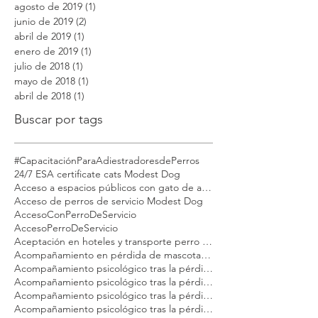
agosto de 2019
(1)
1 entrada
junio de 2019
(2)
2 entradas
abril de 2019
(1)
1 entrada
enero de 2019
(1)
1 entrada
julio de 2018
(1)
1 entrada
mayo de 2018
(1)
1 entrada
abril de 2018
(1)
1 entrada
Buscar por tags
#CapacitaciónParaAdiestradoresdePerros
24/7 ESA certificate cats Modest Dog
Acceso a espacios públicos con gato de apoyo emocional
Acceso de perros de servicio Modest Dog
AccesoConPerroDeServicio
AccesoPerroDeServicio
Aceptación en hoteles y transporte perro emocional Modest Dog México
Acompañamiento en pérdida de mascotas Modest Dog México
Acompañamiento psicológico tras la pérdida de tu gato Modest Dog CDMX
Acompañamiento psicológico tras la pérdida de tu gato Modest Dog Cancún
Acompañamiento psicológico tras la pérdida de tu gato Modest Dog Guadalajara
Acompañamiento psicológico tras la pérdida de tu gato Modest Dog Los Cabos