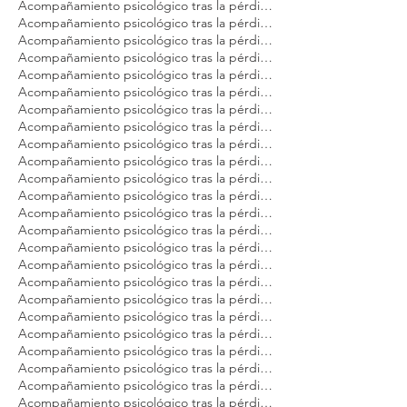
Acompañamiento psicológico tras la pérdida de tu gato Modest Dog México
Acompañamiento psicológico tras la pérdida de tu gato Modest Dog Nuevo Vallarta
Acompañamiento psicológico tras la pérdida de tu gato Modest Dog Playa del Carmen
Acompañamiento psicológico tras la pérdida de tu gato Modest Dog Puebla
Acompañamiento psicológico tras la pérdida de tu gato Modest Dog Puerto Vallarta
Acompañamiento psicológico tras la pérdida de tu gato Modest Dog Querétaro
Acompañamiento psicológico tras la pérdida de tu gato Modest Dog Tulum
Acompañamiento psicológico tras la pérdida de tu gato Modest Dog Veracruz
Acompañamiento psicológico tras la pérdida de tu gato Modest Dog Zapopan
Acompañamiento psicológico tras la pérdida de tu mascota Modest Dog Argentina
Acompañamiento psicológico tras la pérdida de tu mascota Modest Dog Brasil
Acompañamiento psicológico tras la pérdida de tu mascota Modest Dog Buenos Aires
Acompañamiento psicológico tras la pérdida de tu mascota Modest Dog CDMX
Acompañamiento psicológico tras la pérdida de tu mascota Modest Dog Cancún
Acompañamiento psicológico tras la pérdida de tu mascota Modest Dog Guadalajara
Acompañamiento psicológico tras la pérdida de tu mascota Modest Dog Los Cabos
Acompañamiento psicológico tras la pérdida de tu mascota Modest Dog México
Acompañamiento psicológico tras la pérdida de tu mascota Modest Dog Panamá
Acompañamiento psicológico tras la pérdida de tu mascota Modest Dog Playa del Carmen
Acompañamiento psicológico tras la pérdida de tu mascota Modest Dog Puebla
Acompañamiento psicológico tras la pérdida de tu mascota Modest Dog Puerto Vallarta
Acompañamiento psicológico tras la pérdida de tu mascota Modest Dog Querétaro
Acompañamiento psicológico tras la pérdida de tu mascota Modest Dog Sao Paulo
Acompañamiento psicológico tras la pérdida de tu mascota Modest Dog Tulum