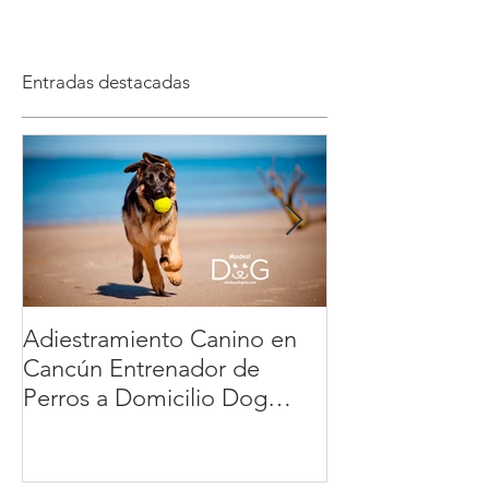
Entradas destacadas
Adiestramiento Canino en
Veterinario a D
Cancún Entrenador de
México: la ma
Perros a Domicilio Dog
cómoda y segur
Training Playa del Carmen
tu mascota | 
Tulum : educación positiva y
sin estrés | Modest Dog