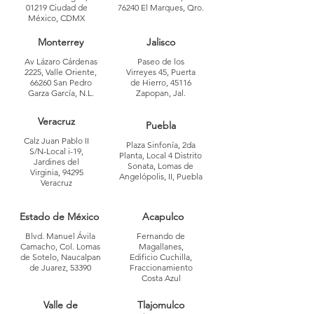
01219 Ciudad de
76240 El Marques, Qro.
México, CDMX
Monterrey
Jalisco
Av Lázaro Cárdenas
Paseo de los
2225, Valle Oriente,
Virreyes 45, Puerta
66260 San Pedro
de Hierro, 45116
Garza García, N.L.
Zapopan, Jal.
Veracruz
Puebla
Calz Juan Pablo II
Plaza Sinfonía, 2da
S/N-Local i-19,
Planta, Local 4 Distrito
Jardines del
Sonata, Lomas de
Virginia, 94295
Angelópolis, II, Puebla
Veracruz
Estado de México
Acapulco
Blvd. Manuel Ávila
Fernando de
Camacho, Col. Lomas
Magallanes,
de Sotelo, Naucalpan
Edificio Cuchilla,
de Juarez, 53390
Fraccionamiento
Costa Azul
Valle de
Tlajomulco