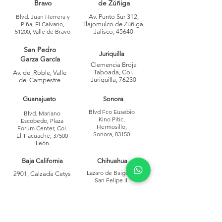
Bravo
de Zúñiga
Blvd. Juan Herrera y
Av. Punto Sur 312,
Piña, El Calvario,
Tlajomulco de Zúñiga,
51200, Valle de Bravo
Jalisco, 45640
San Pedro
Juriquilla
Garza García
Clemencia Broja
Taboada, Col.
Av. del Roble, Valle
Juriquilla, 76230
del Campestre
Guanajuato
Sonora
Blvd Fco Eusebio
Blvd. Mariano
Kino Pitic,
Escobedo, Plaza
Hermosillo,
Forum Center, Col.
Sonora, 83150
El Tlacuache, 37500
León
Baja California
Chihuahua
Lazaro de Baigorri,
2901, Calzada Cetys
San Felipe II
Sinaloa
Coahuila
Álvarez, Tercero de
Calle Gral. Angel
Cobián Centro,
Flores, Culiacán