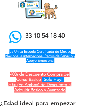
el mejor entrenador de
perros a domicilio qro ver
pue gdl cdmx mty cdmx
modest dog adiestramiento
canino
33 10 54 18 40
La Unica Escuela Certificada de Mexico
Nacional e internacional Perros de Servicio y
Apoyo Emocional
40% de Descuento Compra del
Curso Basico
¡Solo Hoy!
50% (En Ambos) de Descuento al
Adquirir Basico y Avanzado
¿Edad ideal para empezar