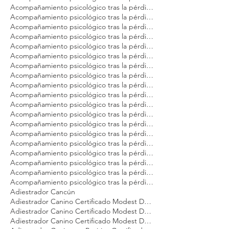
Acompañamiento psicológico tras la pérdida de tu mascota Modest Dog Veracruz
Acompañamiento psicológico tras la pérdida de tu mascota Modest Dog Zapopan
Acompañamiento psicológico tras la pérdida de tu perro Modest Dog Argentina
Acompañamiento psicológico tras la pérdida de tu perro Modest Dog Brasil
Acompañamiento psicológico tras la pérdida de tu perro Modest Dog CDMX
Acompañamiento psicológico tras la pérdida de tu perro Modest Dog Cancún
Acompañamiento psicológico tras la pérdida de tu perro Modest Dog Guadalajara
Acompañamiento psicológico tras la pérdida de tu perro Modest Dog Los Cabos
Acompañamiento psicológico tras la pérdida de tu perro Modest Dog México
Acompañamiento psicológico tras la pérdida de tu perro Modest Dog Nuevo Vallarta
Acompañamiento psicológico tras la pérdida de tu perro Modest Dog Panamá
Acompañamiento psicológico tras la pérdida de tu perro Modest Dog Playa del Carmen
Acompañamiento psicológico tras la pérdida de tu perro Modest Dog Puebla
Acompañamiento psicológico tras la pérdida de tu perro Modest Dog Puerto Vallarta
Acompañamiento psicológico tras la pérdida de tu perro Modest Dog Punta Mita
Acompañamiento psicológico tras la pérdida de tu perro Modest Dog Querétaro
Acompañamiento psicológico tras la pérdida de tu perro Modest Dog Tulum
Acompañamiento psicológico tras la pérdida de tu perro Modest Dog Veracruz
Acompañamiento psicológico tras la pérdida de tu perro Modest Dog Zapopan
Adiestrador Cancún
Adiestrador Canino Certificado Modest Dog Argentina
Adiestrador Canino Certificado Modest Dog México
Adiestrador Canino Certificado Modest Dog Panamá