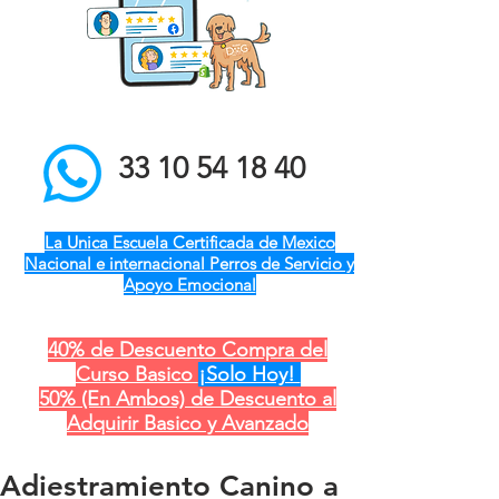
el mejor entrenador de
perros a domicilio qro ver
pue gdl cdmx mty cdmx
modest dog adiestramiento
canino
33 10 54 18 40
La Unica Escuela Certificada de Mexico
Nacional e internacional Perros de Servicio y
Apoyo Emocional
40% de Descuento Compra del
Curso Basico
¡Solo Hoy!
50% (En Ambos) de Descuento al
Adquirir Basico y Avanzado
Adiestramiento Canino a