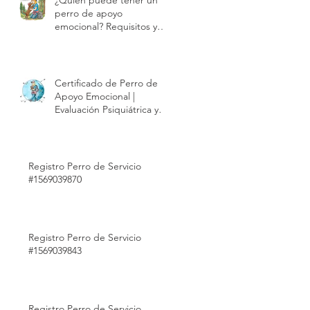
perro de apoyo
emocional? Requisitos y
proceso de evaluación |
Modest Dog México
a
L
Certificado de Perro de
Apoyo Emocional |
Evaluación Psiquiátrica y
Validez Internacional |
Modest Dog México
Registro Perro de Servicio
#1569039870
Registro Perro de Servicio
mo
#1569039843
Registro Perro de Servicio