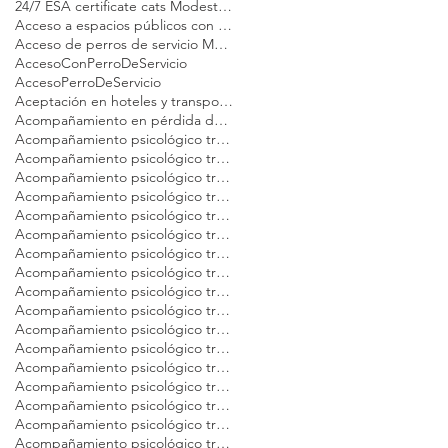
24/7 ESA certificate cats Modest Dog
Acceso a espacios públicos con gato de apoyo emocional
Acceso de perros de servicio Modest Dog
AccesoConPerroDeServicio
AccesoPerroDeServicio
Aceptación en hoteles y transporte perro emocional Modest Dog México
Acompañamiento en pérdida de mascotas Modest Dog México
Acompañamiento psicológico tras la pérdida de tu gato Modest Dog CDMX
Acompañamiento psicológico tras la pérdida de tu gato Modest Dog Cancún
Acompañamiento psicológico tras la pérdida de tu gato Modest Dog Guadalajara
Acompañamiento psicológico tras la pérdida de tu gato Modest Dog Los Cabos
Acompañamiento psicológico tras la pérdida de tu gato Modest Dog México
Acompañamiento psicológico tras la pérdida de tu gato Modest Dog Nuevo Vallarta
Acompañamiento psicológico tras la pérdida de tu gato Modest Dog Playa del Carmen
Acompañamiento psicológico tras la pérdida de tu gato Modest Dog Puebla
Acompañamiento psicológico tras la pérdida de tu gato Modest Dog Puerto Vallarta
Acompañamiento psicológico tras la pérdida de tu gato Modest Dog Querétaro
Acompañamiento psicológico tras la pérdida de tu gato Modest Dog Tulum
Acompañamiento psicológico tras la pérdida de tu gato Modest Dog Veracruz
Acompañamiento psicológico tras la pérdida de tu gato Modest Dog Zapopan
Acompañamiento psicológico tras la pérdida de tu mascota Modest Dog Argentina
Acompañamiento psicológico tras la pérdida de tu mascota Modest Dog Brasil
Acompañamiento psicológico tras la pérdida de tu mascota Modest Dog Buenos Aires
Acompañamiento psicológico tras la pérdida de tu mascota Modest Dog CDMX