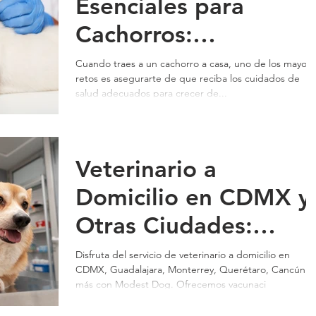
Esenciales para
Cachorros:
Vacunación,
Cuando traes a un cachorro a casa, uno de los mayores
retos es asegurarte de que reciba los cuidados de
Desparacitación
salud adecuados para crecer de...
Veterinario a
Domicilio - Modest
Veterinario a
Dog
Domicilio en CDMX y
Otras Ciudades:
Vacunación y
Disfruta del servicio de veterinario a domicilio en
CDMX, Guadalajara, Monterrey, Querétaro, Cancún y
Desparacitación para
más con Modest Dog. Ofrecemos vacunaci
tu Mascota con