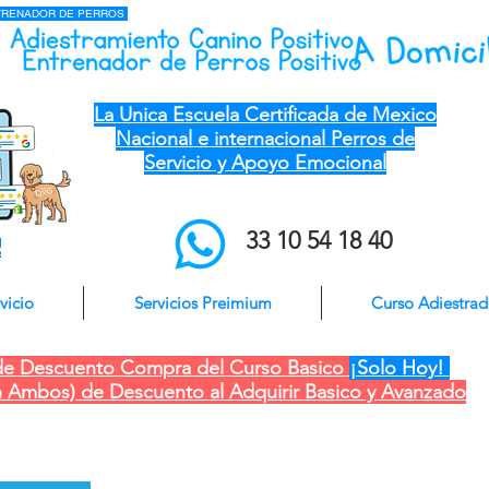
NTRENADOR DE PERROS
el mejor entrenador de perros a domicilio qro ver pue gdl cdmx mty cdmx modest
dog adiestramiento canino
La Unica Escuela Certificada de Mexico
Nacional e internacional Perros de
Servicio y Apoyo Emocional
33 10 54 18 40
o
vicio
Servicios Preimium
Curso Adiestra
e Descuento Compra del Curso Basico
¡Solo Hoy!
 Ambos) de Descuento al Adquirir Basico y Avanzado