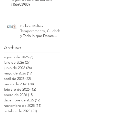
#1569039859
Bichón Maltés:
Temperamento, Cuidados
y Todo lo que Debes
Saber sobre esta Raza |
Modest Dog México
Archivo
agosto de 2026
(6)
6 entradas
julio de 2026
(27)
27 entradas
junio de 2026
(26)
26 entradas
mayo de 2026
(19)
19 entradas
abril de 2026
(22)
22 entradas
marzo de 2026
(20)
20 entradas
febrero de 2026
(12)
12 entradas
enero de 2026
(18)
18 entradas
diciembre de 2025
(12)
12 entradas
noviembre de 2025
(11)
11 entradas
octubre de 2025
(21)
21 entradas
co