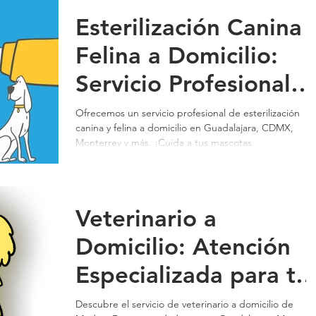
Esterilización Canina 
Felina a Domicilio:
Servicio Profesional
en Guadalajara,
Ofrecemos un servicio profesional de esterilización
canina y felina a domicilio en Guadalajara, CDMX,
CDMX, Monterrey, y
Monterrey y más. ¡Cuida a tus mascotas
Más | Modest Dog
Adiestramiento
Veterinario a
Canino Positivo
Domicilio: Atención
Especializada para tu
Mascota en México
Descubre el servicio de veterinario a domicilio de