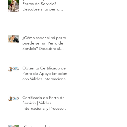
ey
Perros de Servicio?
Descubre si tu perro
puede certificarse |
Modest Dog
¿Cómo saber si mi perro
puede ser un Perro de
Servicio? Descubre si
puede certificarse con
n
Modest Dog | Modest
Dog
Obtén tu Certificado de
Perro de Apoyo Emocional
con Validez Internacional |
Modest Dog
Certificado de Perro de
Servicio | Validez
Internacional y Proceso
Profesional | Modest Dog
México
¿Quién puede tener un