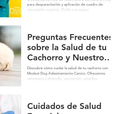
para desparacitación y aplicación de cuadro de
- Modest Dog
vacunación a perros. Cuida a tu masco
Preguntas Frecuentes
sobre la Salud de tu
Cachorro y Nuestro
Servicio de
Descubre cómo cuidar la salud de tu cachorro con
Modest Dog Adiestramiento Canino. Ofrecemos
Veterinaria a
veterinaria a domicilio, vacunación, esteriliza
Domicilio
Cuidados de Salud