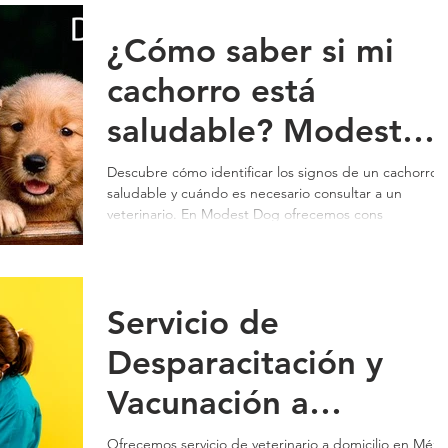
¿Cómo saber si mi
cachorro está
saludable? Modest
Dog Consulta
Descubre cómo identificar los signos de un cachorro
saludable y cuándo es necesario consultar a un
Veterinaria a
veterinario. En Modest Dog ofrecemos cons
Domicilio Mexico
Servicio de
Desparacitación y
Vacunación a
Domicilio para Perros
Ofrecemos servicio de veterinario a domicilio en Méxi