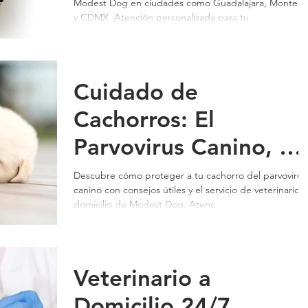
Modest Dog en ciudades como Guadalajara, Monterr
con Modest Dog
y CDMX. Atención personalizada para tu
Cuidado de
Cachorros: El
Parvovirus Canino, U
Riesgo Común en
Descubre cómo proteger a tu cachorro del parvovirus
canino con consejos útiles y el servicio de veterinario a
Perros Jóvenes
domicilio de Modest Dog. Atenc
Veterinario a
Domicilio 24/7