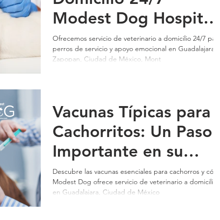
Modest Dog Hospital
Mascotas Mexico
Ofrecemos servicio de veterinario a domicilio 24/7 par
perros de servicio y apoyo emocional en Guadalajara,
CDMX MTY QRO GD
Zapopan, Ciudad de México, Mont
ZAPOPAN CUN LOS
CABOS PVR
Vacunas Típicas para
Cachorritos: Un Paso
Importante en su
Salud y Bienestar
Descubre las vacunas esenciales para cachorros y có
Modest Dog ofrece servicio de veterinario a domicilio
en Guadalajara, Ciudad de México