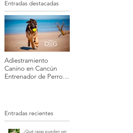
Entradas destacadas
y
Adiestramiento
Veterinario a Domicili
Canino en Cancún
en México: la manera
Entrenador de Perros
más cómoda y segura
a Domicilio Dog
de cuidar a tu mascot
Training Playa del
| Modest Dog
Carmen Tulum :
educación positiva y
Entradas recientes
sin estrés | Modest
Dog
¿Qué razas pueden ser