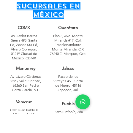
sucursales en
México
CDMX
Querétaro
Av. Javier Barros
Piso 5, Ave. Monte
Sierra 495, Santa
Miranda #17, Col.
Fe, Zedec Sta Fé,
Fraccionamiento
Álvaro Obregón,
Monte Miranda, C.P.
01219 Ciudad de
76240 El Marques, Qro.
México, CDMX
Monterrey
Jalisco
Av Lázaro Cárdenas
Paseo de los
2225, Valle Oriente,
Virreyes 45, Puerta
66260 San Pedro
de Hierro, 45116
Garza García, N.L.
Zapopan, Jal.
Veracruz
Puebla
Calz Juan Pablo II
Plaza Sinfonía, 2da
S/N-Local i-19,
Planta, Local 4 Distrito
Jardines del
Sonata, Lomas de