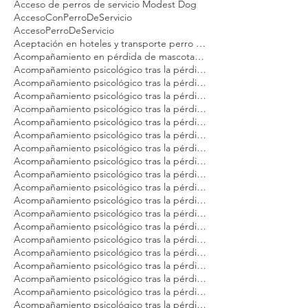
24/7 ESA certificate cats Modest Dog
Acceso a espacios públicos con gato de apoyo emocional
Acceso de perros de servicio Modest Dog
AccesoConPerroDeServicio
AccesoPerroDeServicio
Aceptación en hoteles y transporte perro emocional Modest Dog México
Acompañamiento en pérdida de mascotas Modest Dog México
Acompañamiento psicológico tras la pérdida de tu gato Modest Dog CDMX
Acompañamiento psicológico tras la pérdida de tu gato Modest Dog Cancún
Acompañamiento psicológico tras la pérdida de tu gato Modest Dog Guadalajara
Acompañamiento psicológico tras la pérdida de tu gato Modest Dog Los Cabos
Acompañamiento psicológico tras la pérdida de tu gato Modest Dog México
Acompañamiento psicológico tras la pérdida de tu gato Modest Dog Nuevo Vallarta
Acompañamiento psicológico tras la pérdida de tu gato Modest Dog Playa del Carmen
Acompañamiento psicológico tras la pérdida de tu gato Modest Dog Puebla
Acompañamiento psicológico tras la pérdida de tu gato Modest Dog Puerto Vallarta
Acompañamiento psicológico tras la pérdida de tu gato Modest Dog Querétaro
Acompañamiento psicológico tras la pérdida de tu gato Modest Dog Tulum
Acompañamiento psicológico tras la pérdida de tu gato Modest Dog Veracruz
Acompañamiento psicológico tras la pérdida de tu gato Modest Dog Zapopan
Acompañamiento psicológico tras la pérdida de tu mascota Modest Dog Argentina
Acompañamiento psicológico tras la pérdida de tu mascota Modest Dog Brasil
Acompañamiento psicológico tras la pérdida de tu mascota Modest Dog Buenos Aires
Acompañamiento psicológico tras la pérdida de tu mascota Modest Dog CDMX