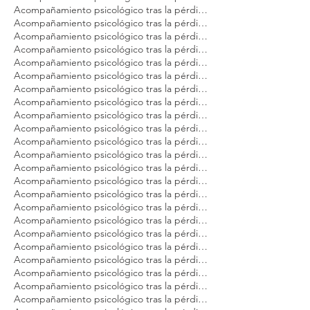
Acompañamiento psicológico tras la pérdida de tu mascota Modest Dog Cancún
Acompañamiento psicológico tras la pérdida de tu mascota Modest Dog Guadalajara
Acompañamiento psicológico tras la pérdida de tu mascota Modest Dog Los Cabos
Acompañamiento psicológico tras la pérdida de tu mascota Modest Dog México
Acompañamiento psicológico tras la pérdida de tu mascota Modest Dog Panamá
Acompañamiento psicológico tras la pérdida de tu mascota Modest Dog Playa del Carmen
Acompañamiento psicológico tras la pérdida de tu mascota Modest Dog Puebla
Acompañamiento psicológico tras la pérdida de tu mascota Modest Dog Puerto Vallarta
Acompañamiento psicológico tras la pérdida de tu mascota Modest Dog Querétaro
Acompañamiento psicológico tras la pérdida de tu mascota Modest Dog Sao Paulo
Acompañamiento psicológico tras la pérdida de tu mascota Modest Dog Tulum
Acompañamiento psicológico tras la pérdida de tu mascota Modest Dog Veracruz
Acompañamiento psicológico tras la pérdida de tu mascota Modest Dog Zapopan
Acompañamiento psicológico tras la pérdida de tu perro Modest Dog Argentina
Acompañamiento psicológico tras la pérdida de tu perro Modest Dog Brasil
Acompañamiento psicológico tras la pérdida de tu perro Modest Dog CDMX
Acompañamiento psicológico tras la pérdida de tu perro Modest Dog Cancún
Acompañamiento psicológico tras la pérdida de tu perro Modest Dog Guadalajara
Acompañamiento psicológico tras la pérdida de tu perro Modest Dog Los Cabos
Acompañamiento psicológico tras la pérdida de tu perro Modest Dog México
Acompañamiento psicológico tras la pérdida de tu perro Modest Dog Nuevo Vallarta
Acompañamiento psicológico tras la pérdida de tu perro Modest Dog Panamá
Acompañamiento psicológico tras la pérdida de tu perro Modest Dog Playa del Carmen