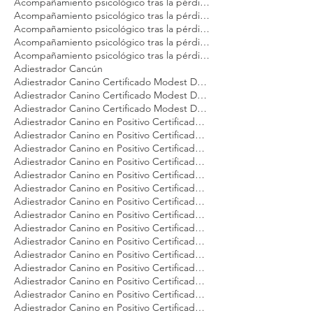
Acompañamiento psicológico tras la pérdida de tu perro Modest Dog Puebla
Acompañamiento psicológico tras la pérdida de tu perro Modest Dog Puerto Vallarta
Acompañamiento psicológico tras la pérdida de tu perro Modest Dog Punta Mita
Acompañamiento psicológico tras la pérdida de tu perro Modest Dog Querétaro
Acompañamiento psicológico tras la pérdida de tu perro Modest Dog Tulum
Acompañamiento psicológico tras la pérdida de tu perro Modest Dog Veracruz
Acompañamiento psicológico tras la pérdida de tu perro Modest Dog Zapopan
Adiestrador Cancún
Adiestrador Canino Certificado Modest Dog Argentina
Adiestrador Canino Certificado Modest Dog México
Adiestrador Canino Certificado Modest Dog Panamá
Adiestrador Canino en Positivo Certificado Modest Dog Argentina
Adiestrador Canino en Positivo Certificado Modest Dog CDMX
Adiestrador Canino en Positivo Certificado Modest Dog Cancún
Adiestrador Canino en Positivo Certificado Modest Dog Dog Brasil
Adiestrador Canino en Positivo Certificado Modest Dog Guadalajara
Adiestrador Canino en Positivo Certificado Modest Dog Los Cabos
Adiestrador Canino en Positivo Certificado Modest Dog México
Adiestrador Canino en Positivo Certificado Modest Dog Nuevo Vallarta
Adiestrador Canino en Positivo Certificado Modest Dog Panamá
Adiestrador Canino en Positivo Certificado Modest Dog Playa del Carmen
Adiestrador Canino en Positivo Certificado Modest Dog Puebla
Adiestrador Canino en Positivo Certificado Modest Dog Puerto Vallarta
Adiestrador Canino en Positivo Certificado Modest Dog Punta Mita