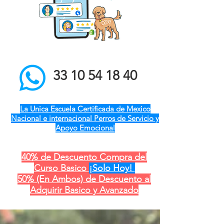
el mejor entrenador de
perros a domicilio qro ver
pue gdl cdmx mty cdmx
modest dog adiestramiento
canino
33 10 54 18 40
La Unica Escuela Certificada de Mexico
Nacional e internacional Perros de Servicio y
Apoyo Emocional
40% de Descuento Compra del
Curso Basico
¡Solo Hoy!
50% (En Ambos) de Descuento al
Adquirir Basico y Avanzado