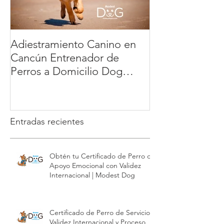
Adiestramiento Canino en
Veterinario a D
Cancún Entrenador de
México: la ma
Perros a Domicilio Dog
cómoda y segur
Training Playa del Carmen
tu mascota | 
Tulum : educación positiva y
sin estrés | Modest Dog
Entradas recientes
Obtén tu Certificado de Perro de
Apoyo Emocional con Validez
Internacional | Modest Dog