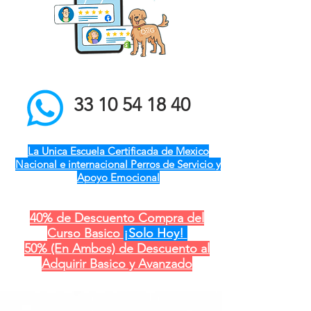
el mejor entrenador de
perros a domicilio qro ver
pue gdl cdmx mty cdmx
modest dog adiestramiento
canino
33 10 54 18 40
La Unica Escuela Certificada de Mexico
Nacional e internacional Perros de Servicio y
Apoyo Emocional
40% de Descuento Compra del
Curso Basico
¡Solo Hoy!
50% (En Ambos) de Descuento al
Adquirir Basico y Avanzado