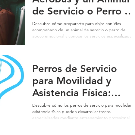
de Servicio o Perro d
Apoyo Emocional: Lo
Descubre cómo prepararte para viajar con Viva
acompañado de un animal de servicio o perro de
que Debes Saber
apoyo emocional y conoce los servicios especializados
que ofrece Modest Dog México para viajeros
Antes de Reservar tu
nacionales e internacionales.
Vuelo | Modest Dog
Perros de Servicio
México
para Movilidad y
Asistencia Física:
Cómo el
Descubre cómo los perros de servicio para movilidad 
asistencia física pueden desarrollar tareas
Entrenamiento
especializadas mediante entrenamiento profesional c
Modest Dog México.
Especializado Puede