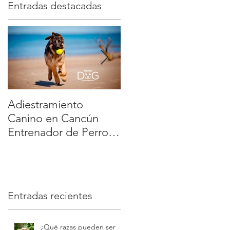
Entradas destacadas
Adiestramiento
Veterinario a Domicili
n
Canino en Cancún
en México: la manera
Entrenador de Perros
más cómoda y segura
y
a Domicilio Dog
de cuidar a tu mascot
Training Playa del
| Modest Dog
Carmen Tulum :
educación positiva y
Entradas recientes
sin estrés | Modest
Dog
¿Qué razas pueden ser