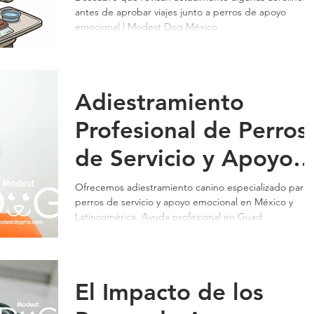
antes de aprobar viajes junto a perros de apoyo
Emocional | Modest
emocional | Modest Dog México
Dog México
Adiestramiento
Profesional de Perros
de Servicio y Apoyo
Emocional en México,
Ofrecemos adiestramiento canino especializado para
perros de servicio y apoyo emocional en México y
EE.UU. y
Latinoamérica. Ayuda profesional en Guad
Latinoamérica
Certificacion Modest
El Impacto de los
Dog