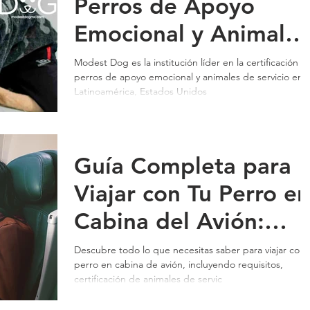
Perros de Apoyo
Emocional y Animales
de Servicio
Modest Dog es la institución líder en la certificación d
perros de apoyo emocional y animales de servicio en
Certificacion
Latinoamérica, Estados Unidos
Internacinal Modest
Dog
Guía Completa para
Viajar con Tu Perro en
Cabina del Avión:
Todo lo que Necesita
Descubre todo lo que necesitas saber para viajar con 
perro en cabina de avión, incluyendo requisitos,
Saber
certificación de animales de servic