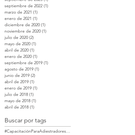
septiembre de 2022
(1)
1 entrada
marzo de 2021
(1)
1 entrada
enero de 2021
(1)
1 entrada
diciembre de 2020
(1)
1 entrada
e
noviembre de 2020
(1)
1 entrada
julio de 2020
(2)
2 entradas
mayo de 2020
(1)
1 entrada
abril de 2020
(1)
1 entrada
enero de 2020
(1)
1 entrada
septiembre de 2019
(1)
1 entrada
agosto de 2019
(1)
1 entrada
junio de 2019
(2)
2 entradas
abril de 2019
(1)
1 entrada
enero de 2019
(1)
1 entrada
julio de 2018
(1)
1 entrada
mayo de 2018
(1)
1 entrada
s
abril de 2018
(1)
1 entrada
tu
Buscar por tags
#CapacitaciónParaAdiestradoresdePerros