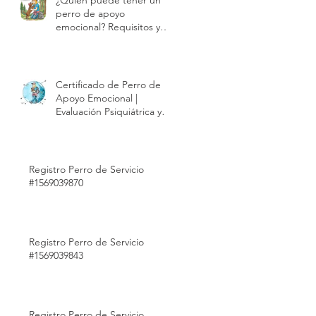
perro de apoyo
e
emocional? Requisitos y
proceso de evaluación |
Modest Dog México
Certificado de Perro de
Apoyo Emocional |
Evaluación Psiquiátrica y
Validez Internacional |
Modest Dog México
Registro Perro de Servicio
#1569039870
Registro Perro de Servicio
y
#1569039843
on
Registro Perro de Servicio