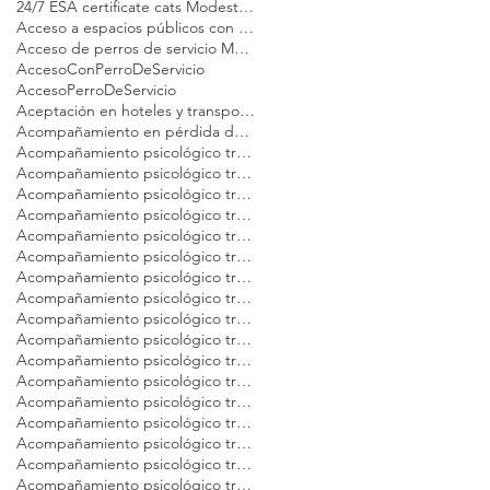
24/7 ESA certificate cats Modest Dog
Acceso a espacios públicos con gato de apoyo emocional
Acceso de perros de servicio Modest Dog
AccesoConPerroDeServicio
AccesoPerroDeServicio
Aceptación en hoteles y transporte perro emocional Modest Dog México
Acompañamiento en pérdida de mascotas Modest Dog México
Acompañamiento psicológico tras la pérdida de tu gato Modest Dog CDMX
Acompañamiento psicológico tras la pérdida de tu gato Modest Dog Cancún
Acompañamiento psicológico tras la pérdida de tu gato Modest Dog Guadalajara
Acompañamiento psicológico tras la pérdida de tu gato Modest Dog Los Cabos
Acompañamiento psicológico tras la pérdida de tu gato Modest Dog México
Acompañamiento psicológico tras la pérdida de tu gato Modest Dog Nuevo Vallarta
Acompañamiento psicológico tras la pérdida de tu gato Modest Dog Playa del Carmen
Acompañamiento psicológico tras la pérdida de tu gato Modest Dog Puebla
Acompañamiento psicológico tras la pérdida de tu gato Modest Dog Puerto Vallarta
Acompañamiento psicológico tras la pérdida de tu gato Modest Dog Querétaro
Acompañamiento psicológico tras la pérdida de tu gato Modest Dog Tulum
Acompañamiento psicológico tras la pérdida de tu gato Modest Dog Veracruz
Acompañamiento psicológico tras la pérdida de tu gato Modest Dog Zapopan
Acompañamiento psicológico tras la pérdida de tu mascota Modest Dog Argentina
Acompañamiento psicológico tras la pérdida de tu mascota Modest Dog Brasil
Acompañamiento psicológico tras la pérdida de tu mascota Modest Dog Buenos Aires
Acompañamiento psicológico tras la pérdida de tu mascota Modest Dog CDMX