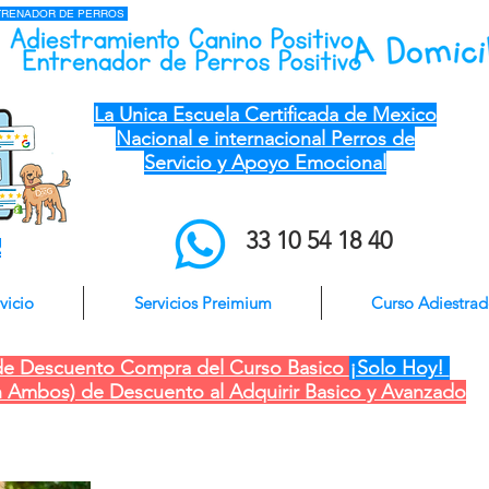
NTRENADOR DE PERROS
el mejor entrenador de perros a domicilio qro ver pue gdl cdmx mty cdmx modest
dog adiestramiento canino
La Unica Escuela Certificada de Mexico
Nacional e internacional Perros de
Servicio y Apoyo Emocional
33 10 54 18 40
o
vicio
Servicios Preimium
Curso Adiestra
e Descuento Compra del Curso Basico
¡Solo Hoy!
 Ambos) de Descuento al Adquirir Basico y Avanzado