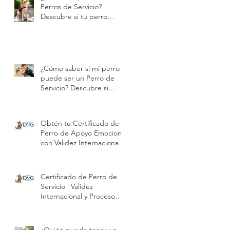
n
Perros de Servicio?
Descubre si tu perro
puede certificarse |
y
Modest Dog
¿Cómo saber si mi perro
puede ser un Perro de
Servicio? Descubre si
puede certificarse con
Modest Dog | Modest
Dog
Obtén tu Certificado de
Perro de Apoyo Emocional
con Validez Internacional |
Modest Dog
Certificado de Perro de
da
Servicio | Validez
Internacional y Proceso
Profesional | Modest Dog
México
¿Quién puede tener un