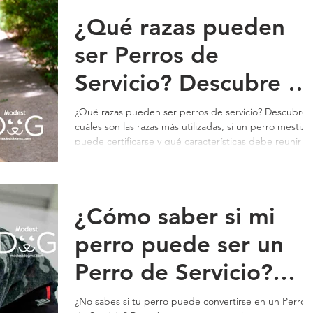
¿Qué razas pueden
ser Perros de
Servicio? Descubre si
tu perro puede
¿Qué razas pueden ser perros de servicio? Descubre
cuáles son las razas más utilizadas, si un perro mestizo
certificarse | Modest
puede certificarse y qué características debe reunir u
perro de servicio. Conoce cómo Modest Dog puede
Dog
ayudarte con certificación internacional, programas
especializados de entrenamiento, microchip opcional 
asesoría personalizada.
¿Cómo saber si mi
perro puede ser un
Perro de Servicio?
Descubre si puede
¿No sabes si tu perro puede convertirse en un Perro