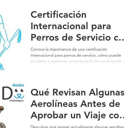
Cambiar una Vida |
Certificación
Modest Dog
Internacional para
Perros de Servicio co
Modest Dog México:
Conoce la importancia de una certificación
internacional para perros de servicio, cómo puede
Documentación para
ayudarte a mantener organizada la documentación de
tu compañero animal y por qué miles de personas
Viajar y Acreditar a tu
confían en Modest Dog México.
Compañero de
Qué Revisan Algunas
Trabajo
Aerolíneas Antes de
Aprobar un Viaje con
un Perro de Apoyo
Descubre qué revisan actualmente algunas aerolíneas