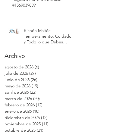
#1569039859
Bichón Maltés:
n
Temperamento, Cuidados
y Todo lo que Debes
Saber sobre esta Raza |
Modest Dog México
Archivo
agosto de 2026
(6)
6 entradas
julio de 2026
(27)
27 entradas
junio de 2026
(26)
26 entradas
mayo de 2026
(19)
19 entradas
abril de 2026
(22)
22 entradas
marzo de 2026
(20)
20 entradas
febrero de 2026
(12)
12 entradas
enero de 2026
(18)
18 entradas
diciembre de 2025
(12)
12 entradas
noviembre de 2025
(11)
11 entradas
octubre de 2025
(21)
21 entradas