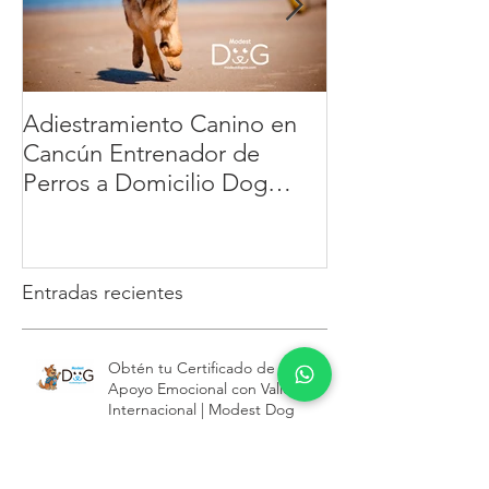
forma más cómoda y humana de cuidar a quienes
más amas.
Entradas destacadas
Adiestramiento Canino en
Veterinario a D
Cancún Entrenador de
México: la ma
Perros a Domicilio Dog
cómoda y segur
Training Playa del Carmen
tu mascota | 
Tulum : educación positiva y