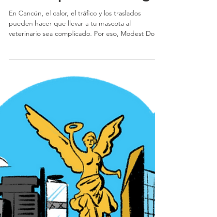
con el toque cálido del
Caribe | Modest Dog
En Cancún, el calor, el tráfico y los traslados
pueden hacer que llevar a tu mascota al
veterinario sea complicado. Por eso, Modest Dog
lleva la atención veterinaria directamente a tu
hogar. Con nuestro servicio de veterinario a
domicilio en Cancún, tu peludo recibe atención
profesional, sin estrés y con el cariño que merece.
Atendemos en zonas como Huayacán, Cumbres,
Arbolada, Aqua y la Zona Hotelera —porque
cuidar su salud nunca fue tan cómodo.