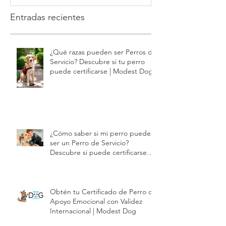
Perros a Domicilio Dog
cómoda y segur
Training Playa del Carmen
tu mascota | 
Tulum : educación positiva y
sin estrés | Modest Dog
Entradas recientes
¿Qué razas pueden ser Perros de
Servicio? Descubre si tu perro
puede certificarse | Modest Dog
¿Cómo saber si mi perro puede
ser un Perro de Servicio?
Descubre si puede certificarse
con Modest Dog | Modest Dog