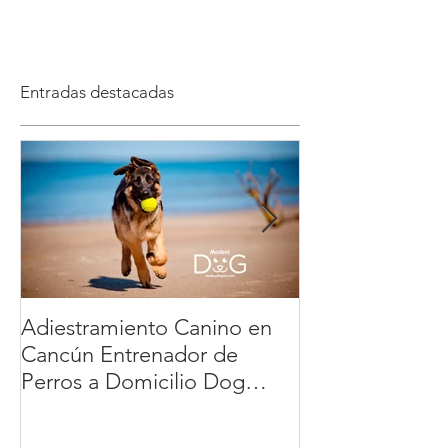
Entradas destacadas
Adiestramiento Canino en
Veterinario a D
Cancún Entrenador de
México: la ma