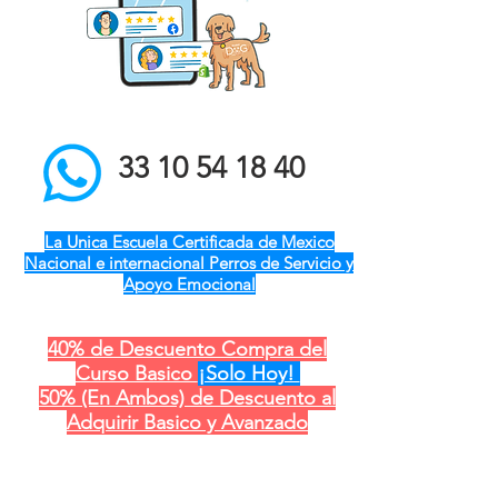
el mejor entrenador de
perros a domicilio qro ver
pue gdl cdmx mty cdmx
modest dog adiestramiento
canino
33 10 54 18 40
La Unica Escuela Certificada de Mexico
Nacional e internacional Perros de Servicio y
Apoyo Emocional
40% de Descuento Compra del
Curso Basico
¡Solo Hoy!
50% (En Ambos) de Descuento al
Adquirir Basico y Avanzado