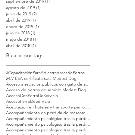
mayo de 2020
(1)
1 entrada
abril de 2020
(1)
1 entrada
enero de 2020
(1)
1 entrada
septiembre de 2019
(1)
1 entrada
agosto de 2019
(1)
1 entrada
junio de 2019
(2)
2 entradas
abril de 2019
(1)
1 entrada
enero de 2019
(1)
1 entrada
julio de 2018
(1)
1 entrada
mayo de 2018
(1)
1 entrada
abril de 2018
(1)
1 entrada
Buscar por tags
#CapacitaciónParaAdiestradoresdePerros
24/7 ESA certificate cats Modest Dog
Acceso a espacios públicos con gato de apoyo emocional
Acceso de perros de servicio Modest Dog
AccesoConPerroDeServicio
AccesoPerroDeServicio
Aceptación en hoteles y transporte perro emocional Modest Dog México
Acompañamiento en pérdida de mascotas Modest Dog México