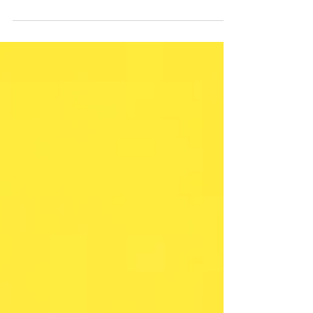
internacional, te forma en el uso de métodos de
refuerzo positivo para entrenar perros de
compañía, apoyo emocional y animales de servicio.
Una oportunidad para crecer profesionalmente y
fortalecer el vínculo humano–perro con enfoque
ético y humano.