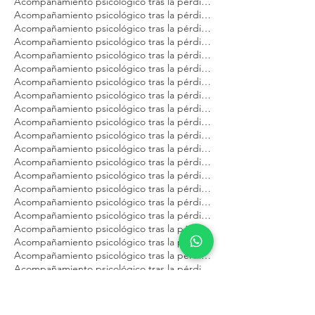
Acompañamiento psicológico tras la pérdida de tu gato Modest Dog CDMX
Acompañamiento psicológico tras la pérdida de tu gato Modest Dog Cancún
Acompañamiento psicológico tras la pérdida de tu gato Modest Dog Guadalajara
Acompañamiento psicológico tras la pérdida de tu gato Modest Dog Los Cabos
Acompañamiento psicológico tras la pérdida de tu gato Modest Dog México
Acompañamiento psicológico tras la pérdida de tu gato Modest Dog Nuevo Vallarta
Acompañamiento psicológico tras la pérdida de tu gato Modest Dog Playa del Carmen
Acompañamiento psicológico tras la pérdida de tu gato Modest Dog Puebla
Acompañamiento psicológico tras la pérdida de tu gato Modest Dog Puerto Vallarta
Acompañamiento psicológico tras la pérdida de tu gato Modest Dog Querétaro
Acompañamiento psicológico tras la pérdida de tu gato Modest Dog Tulum
Acompañamiento psicológico tras la pérdida de tu gato Modest Dog Veracruz
Acompañamiento psicológico tras la pérdida de tu gato Modest Dog Zapopan
Acompañamiento psicológico tras la pérdida de tu mascota Modest Dog Argentina
Acompañamiento psicológico tras la pérdida de tu mascota Modest Dog Brasil
Acompañamiento psicológico tras la pérdida de tu mascota Modest Dog Buenos Aires
Acompañamiento psicológico tras la pérdida de tu mascota Modest Dog CDMX
Acompañamiento psicológico tras la pérdida de tu mascota Modest Dog Cancún
Acompañamiento psicológico tras la pérdida de tu mascota Modest Dog Guadalajara
Acompañamiento psicológico tras la pérdida de tu mascota Modest Dog Los Cabos
Acompañamiento psicológico tras la pérdida de tu mascota Modest Dog México
Acompañamiento psicológico tras la pérdida de tu mascota Modest Dog Panamá
Acompañamiento psicológico tras la pérdida de tu mascota Modest Dog Playa del Carmen