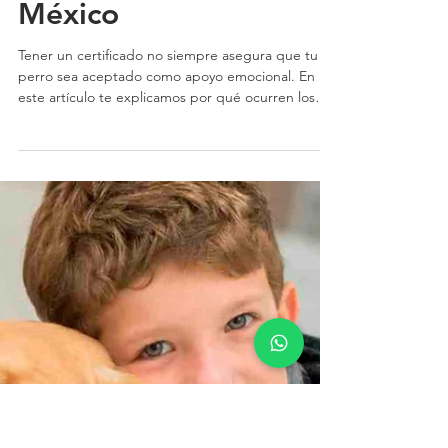
adiestramiento
correcto | Modest Dog
México
Tener un certificado no siempre asegura que tu
perro sea aceptado como apoyo emocional. En
este artículo te explicamos por qué ocurren los
rechazos y cómo un proceso profesional que
integra evaluación, certificación y educación canina
puede marcar la diferencia. En Modest Dog
México, el apoyo emocional es un
acompañamiento real pensado para una
integración funcional en tu día a día.