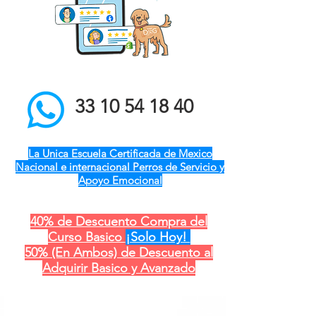
el mejor entrenador de
perros a domicilio qro ver
pue gdl cdmx mty cdmx
modest dog adiestramiento
canino
33 10 54 18 40
La Unica Escuela Certificada de Mexico
Nacional e internacional Perros de Servicio y
Apoyo Emocional
40% de Descuento Compra del
Curso Basico
¡Solo Hoy!
50% (En Ambos) de Descuento al
Adquirir Basico y Avanzado