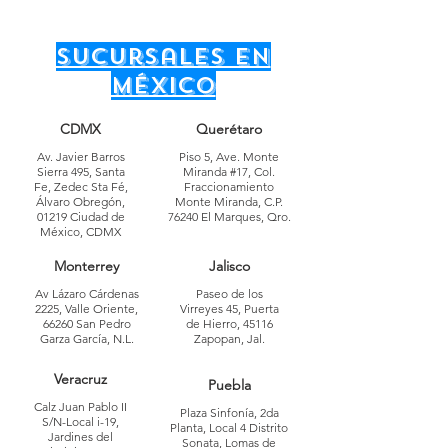
sucursales en
México
CDMX
Querétaro
Av. Javier Barros
Piso 5, Ave. Monte
Sierra 495, Santa
Miranda #17, Col.
Fe, Zedec Sta Fé,
Fraccionamiento
Álvaro Obregón,
Monte Miranda, C.P.
01219 Ciudad de
76240 El Marques, Qro.
México, CDMX
Monterrey
Jalisco
Av Lázaro Cárdenas
Paseo de los
2225, Valle Oriente,
Virreyes 45, Puerta
66260 San Pedro
de Hierro, 45116
Garza García, N.L.
Zapopan, Jal.
Veracruz
Puebla
Calz Juan Pablo II
Plaza Sinfonía, 2da
S/N-Local i-19,
Planta, Local 4 Distrito
Jardines del
Sonata, Lomas de