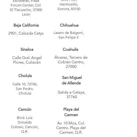
Escobedo, Plaza
Hermosillo,
Forum Center, Col.
Sonora, 83150
El Tlacuache, 37500
León
Baja California
Chihuahua
Lazaro de Baigorri,
2901, Calzada Cetys
San Felipe II
Sinaloa
Coahuila
Álvarez, Tercero de
Calle Gral. Angel
Cobián Centro,
Flores, Culiacán
27000
Cholula
San Miguel
de Allende
Calle 10, 72760,
San Pedro,
Salida a Celaya,
Cholula
37760
Cancún
Playa del
Carmen
Blvd. Luis
Donaldo
Av. 10 Mza, Col.
Colosio, Cancún,
Centro, Playa del
Q.R.
Carmen, Q.R.