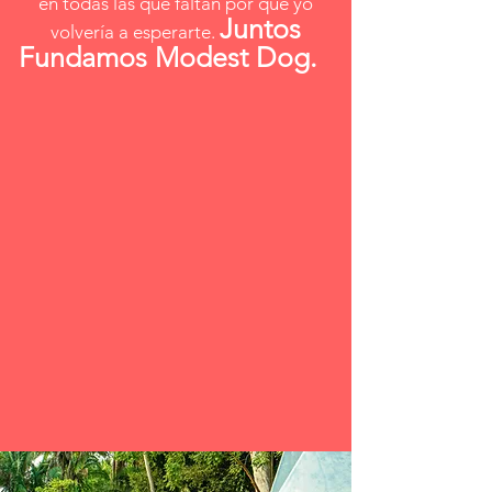
en todas las que faltan por que yo
Juntos
volvería a esperarte.
Fundamos Modest Dog.