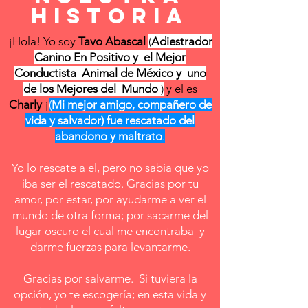
historia
¡Hola! Yo soy
Tavo Abascal
(
Adiestrador
Canino En Positivo y el Mejor
Conductista Animal de México y uno
de los Mejores del Mundo
)
y el es
Charly
¡
(
Mi mejor
amigo, compañero de
vida y salvador) fue rescatado del
abandono y maltrat
o
.
Yo lo rescate a el, pero no sabia que yo
iba ser el rescatado. Gracias por tu
amor, por estar, por ayudarme a ver el
mundo de otra forma; por sacarme del
lugar oscuro el cual me encontraba y
darme fuerzas para levantarme.
Gracias por salvarme. Si tuviera la
opción, yo te escogería; en esta vida y