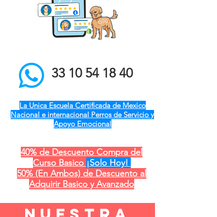
el mejor entrenador de
perros a domicilio qro ver
pue gdl cdmx mty cdmx
modest dog adiestramiento
canino
33 10 54 18 40
La Unica Escuela Certificada de Mexico
Nacional e internacional Perros de Servicio y
Apoyo Emocional
40% de Descuento Compra del
Curso Basico
¡Solo Hoy!
50% (En Ambos) de Descuento al
Adquirir Basico y Avanzado
nuestra