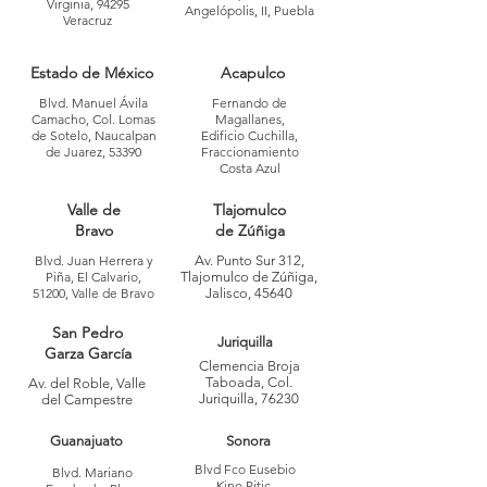
Virginia, 94295
Angelópolis, II, Puebla
Veracruz
Estado de México
Acapulco
Blvd. Manuel Ávila
Fernando de
Camacho, Col. Lomas
Magallanes,
de Sotelo, Naucalpan
Edificio Cuchilla,
de Juarez, 53390
Fraccionamiento
Costa Azul
Valle de
Tlajomulco
Bravo
de Zúñiga
Blvd. Juan Herrera y
Av. Punto Sur 312,
Piña, El Calvario,
Tlajomulco de Zúñiga,
51200, Valle de Bravo
Jalisco, 45640
San Pedro
Juriquilla
Garza García
Clemencia Broja
Taboada, Col.
Av. del Roble, Valle
Juriquilla, 76230
del Campestre
Guanajuato
Sonora
Blvd Fco Eusebio
Blvd. Mariano
Kino Pitic,