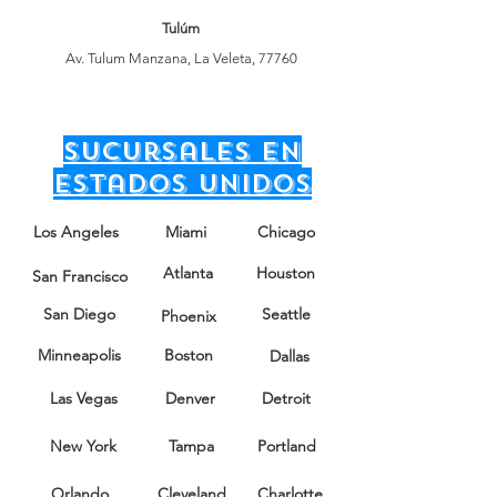
Tulúm
Av. Tulum Manzana, La Veleta, 77760
sucursales en
Estados unidos
Los Angeles
Miami
Chicago
Atlanta
Houston
San Francisco
San Diego
Seattle
Phoenix
Minneapolis
Boston
Dallas
Las Vegas
Denver
Detroit
New York
Tampa
Portland
Orlando
Cleveland
Charlotte