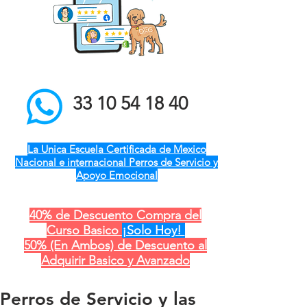
el mejor entrenador de
perros a domicilio qro ver
pue gdl cdmx mty cdmx
modest dog adiestramiento
canino
33 10 54 18 40
La Unica Escuela Certificada de Mexico
Nacional e internacional Perros de Servicio y
Apoyo Emocional
40% de Descuento Compra del
Curso Basico
¡Solo Hoy!
50% (En Ambos) de Descuento al
Adquirir Basico y Avanzado
Perros de Servicio y las