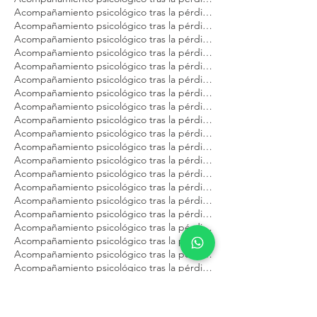
Acompañamiento psicológico tras la pérdida de tu gato Modest Dog Querétaro
Acompañamiento psicológico tras la pérdida de tu gato Modest Dog Tulum
Acompañamiento psicológico tras la pérdida de tu gato Modest Dog Veracruz
Acompañamiento psicológico tras la pérdida de tu gato Modest Dog Zapopan
Acompañamiento psicológico tras la pérdida de tu mascota Modest Dog Argentina
Acompañamiento psicológico tras la pérdida de tu mascota Modest Dog Brasil
Acompañamiento psicológico tras la pérdida de tu mascota Modest Dog Buenos Aires
Acompañamiento psicológico tras la pérdida de tu mascota Modest Dog CDMX
Acompañamiento psicológico tras la pérdida de tu mascota Modest Dog Cancún
Acompañamiento psicológico tras la pérdida de tu mascota Modest Dog Guadalajara
Acompañamiento psicológico tras la pérdida de tu mascota Modest Dog Los Cabos
Acompañamiento psicológico tras la pérdida de tu mascota Modest Dog México
Acompañamiento psicológico tras la pérdida de tu mascota Modest Dog Panamá
Acompañamiento psicológico tras la pérdida de tu mascota Modest Dog Playa del Carmen
Acompañamiento psicológico tras la pérdida de tu mascota Modest Dog Puebla
Acompañamiento psicológico tras la pérdida de tu mascota Modest Dog Puerto Vallarta
Acompañamiento psicológico tras la pérdida de tu mascota Modest Dog Querétaro
Acompañamiento psicológico tras la pérdida de tu mascota Modest Dog Sao Paulo
Acompañamiento psicológico tras la pérdida de tu mascota Modest Dog Tulum
Acompañamiento psicológico tras la pérdida de tu mascota Modest Dog Veracruz
Acompañamiento psicológico tras la pérdida de tu mascota Modest Dog Zapopan
Acompañamiento psicológico tras la pérdida de tu perro Modest Dog Argentina
Acompañamiento psicológico tras la pérdida de tu perro Modest Dog Brasil