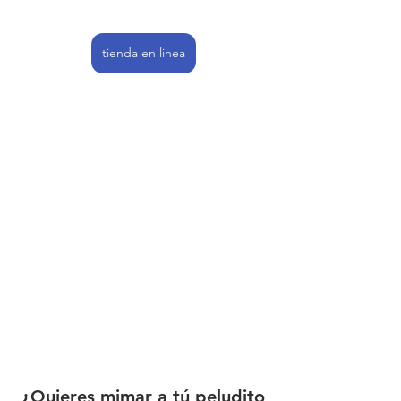
tienda en linea
¿Quieres mimar a tú peludito 