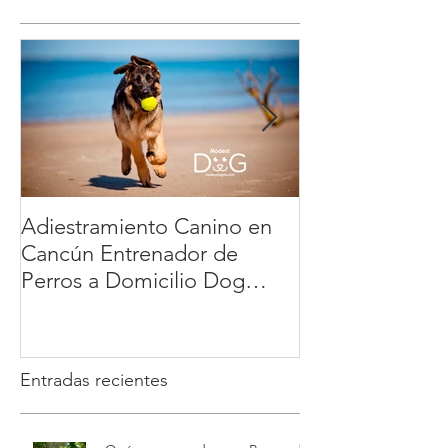
Adiestramiento Canino en
Veterinario a D
Cancún Entrenador de
México: la ma
Perros a Domicilio Dog
cómoda y segur
Training Playa del Carmen
tu mascota | 
Tulum : educación positiva y
sin estrés | Modest Dog
Entradas recientes