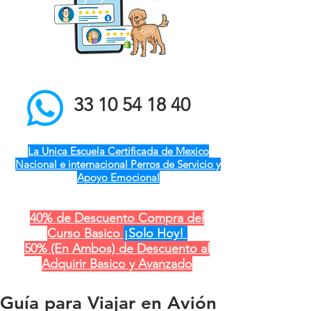
el mejor entrenador de
perros a domicilio qro ver
pue gdl cdmx mty cdmx
modest dog adiestramiento
canino
33 10 54 18 40
La Unica Escuela Certificada de Mexico
Nacional e internacional Perros de Servicio y
Apoyo Emocional
40% de Descuento Compra del
Curso Basico
¡Solo Hoy!
50% (En Ambos) de Descuento al
Adquirir Basico y Avanzado
Guía para Viajar en Avión