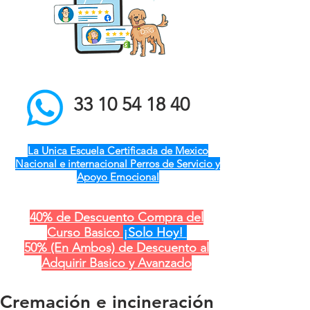
el mejor entrenador de
perros a domicilio qro ver
pue gdl cdmx mty cdmx
modest dog adiestramiento
canino
33 10 54 18 40
La Unica Escuela Certificada de Mexico
Nacional e internacional Perros de Servicio y
Apoyo Emocional
40% de Descuento Compra del
Curso Basico
¡Solo Hoy!
50% (En Ambos) de Descuento al
Adquirir Basico y Avanzado
Cremación e incineración