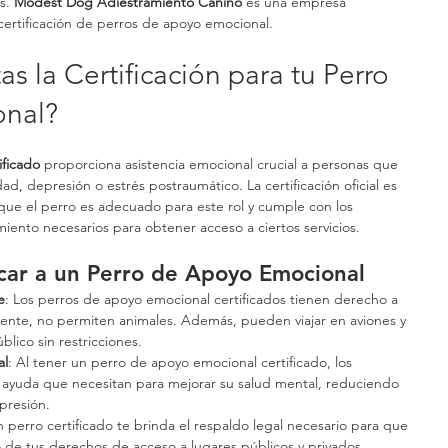
s. 
Modest Dog Adiestramiento Canino
 es una empresa 
certificación de perros de apoyo emocional.
s la Certificación para tu Perro 
nal?
ificado
 proporciona asistencia emocional crucial a personas que 
d, depresión o estrés postraumático. La certificación oficial es 
ue el perro es adecuado para este rol y cumple con los 
iento necesarios para obtener acceso a ciertos servicios.
icar a un Perro de Apoyo Emocional
e
: Los perros de apoyo emocional certificados tienen derecho a 
mente, no permiten animales. Además, pueden viajar en aviones y 
lico sin restricciones.
al
: Al tener un perro de apoyo emocional certificado, los 
a ayuda que necesitan para mejorar su salud mental, reduciendo 
presión.
 perro certificado te brinda el respaldo legal necesario para que 
 de tus derechos de acceso a lugares públicos y privados.