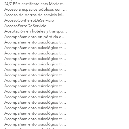
24/7 ESA certificate cats Modest Dog
Acceso a espacios públicos con gato de apoyo emocional
Acceso de perros de servicio Modest Dog
AccesoConPerroDeServicio
AccesoPerroDeServicio
Aceptación en hoteles y transporte perro emocional Modest Dog México
Acompañamiento en pérdida de mascotas Modest Dog México
Acompañamiento psicológico tras la pérdida de tu gato Modest Dog CDMX
Acompañamiento psicológico tras la pérdida de tu gato Modest Dog Cancún
Acompañamiento psicológico tras la pérdida de tu gato Modest Dog Guadalajara
Acompañamiento psicológico tras la pérdida de tu gato Modest Dog Los Cabos
Acompañamiento psicológico tras la pérdida de tu gato Modest Dog México
Acompañamiento psicológico tras la pérdida de tu gato Modest Dog Nuevo Vallarta
Acompañamiento psicológico tras la pérdida de tu gato Modest Dog Playa del Carmen
Acompañamiento psicológico tras la pérdida de tu gato Modest Dog Puebla
Acompañamiento psicológico tras la pérdida de tu gato Modest Dog Puerto Vallarta
Acompañamiento psicológico tras la pérdida de tu gato Modest Dog Querétaro
Acompañamiento psicológico tras la pérdida de tu gato Modest Dog Tulum
Acompañamiento psicológico tras la pérdida de tu gato Modest Dog Veracruz
Acompañamiento psicológico tras la pérdida de tu gato Modest Dog Zapopan
Acompañamiento psicológico tras la pérdida de tu mascota Modest Dog Argentina
Acompañamiento psicológico tras la pérdida de tu mascota Modest Dog Brasil
Acompañamiento psicológico tras la pérdida de tu mascota Modest Dog Buenos Aires