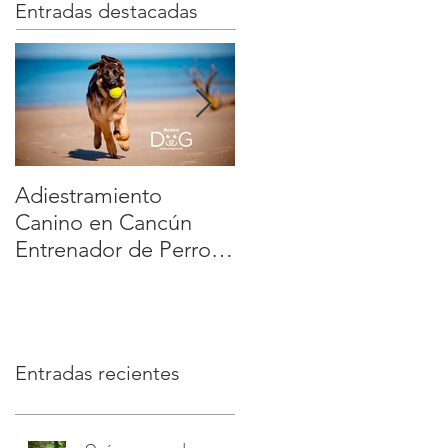
Entradas destacadas
Adiestramiento
Veterinario a Domicili
Canino en Cancún
en México: la manera
Entrenador de Perros
más cómoda y segura
a Domicilio Dog
de cuidar a tu mascot
Training Playa del
| Modest Dog
Carmen Tulum :
educación positiva y
Entradas recientes
sin estrés | Modest
Dog