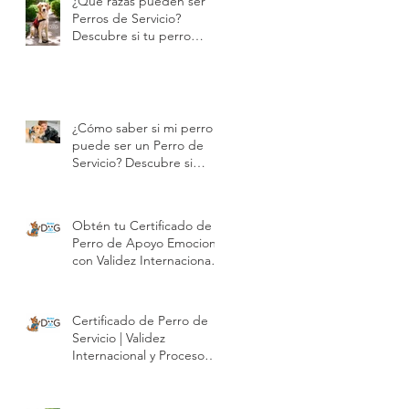
¿Qué razas pueden ser
Perros de Servicio?
Descubre si tu perro
puede certificarse |
Modest Dog
¿Cómo saber si mi perro
puede ser un Perro de
Servicio? Descubre si
puede certificarse con
Modest Dog | Modest
Dog
Obtén tu Certificado de
Perro de Apoyo Emocional
con Validez Internacional |
Modest Dog
Certificado de Perro de
Servicio | Validez
Internacional y Proceso
Profesional | Modest Dog
México