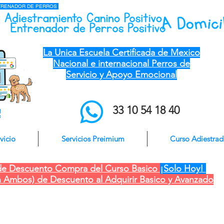
NTRENADOR DE PERROS
el mejor entrenador de perros a domicilio qro ver pue gdl cdmx mty cdmx modest
dog adiestramiento canino
La Unica Escuela Certificada de Mexico
Nacional e internacional Perros de
Servicio y Apoyo Emocional
33 10 54 18 40
o
vicio
Servicios Preimium
Curso Adiestra
e Descuento Compra del Curso Basico
¡Solo Hoy!
 Ambos) de Descuento al Adquirir Basico y Avanzado