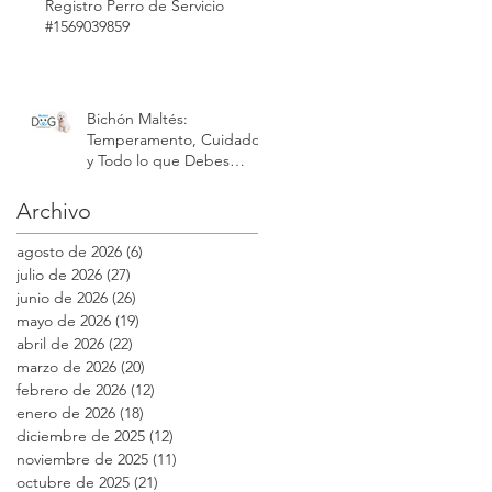
Registro Perro de Servicio
#1569039859
Bichón Maltés:
Temperamento, Cuidados
y Todo lo que Debes
Saber sobre esta Raza |
Modest Dog México
Archivo
agosto de 2026
(6)
6 entradas
julio de 2026
(27)
27 entradas
junio de 2026
(26)
26 entradas
mayo de 2026
(19)
19 entradas
abril de 2026
(22)
22 entradas
marzo de 2026
(20)
20 entradas
febrero de 2026
(12)
12 entradas
enero de 2026
(18)
18 entradas
diciembre de 2025
(12)
12 entradas
noviembre de 2025
(11)
11 entradas
octubre de 2025
(21)
21 entradas