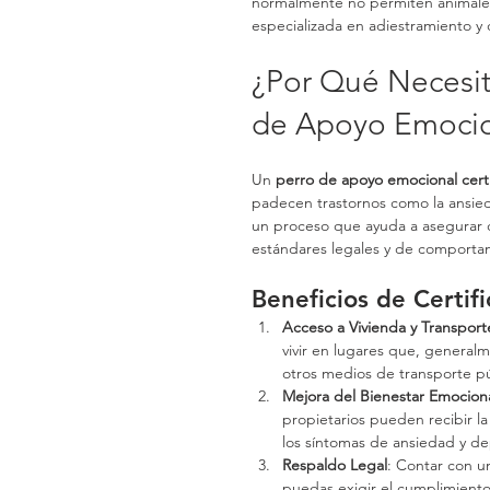
normalmente no permiten animale
especializada en adiestramiento y 
¿Por Qué Necesita
de Apoyo Emocio
Un 
perro de apoyo emocional cert
padecen trastornos como la ansieda
un proceso que ayuda a asegurar q
estándares legales y de comportam
Beneficios de Certif
Acceso a Vivienda y Transport
vivir en lugares que, general
otros medios de transporte púb
Mejora del Bienestar Emocion
propietarios pueden recibir l
los síntomas de ansiedad y de
Respaldo Legal
: Contar con un
puedas exigir el cumplimiento