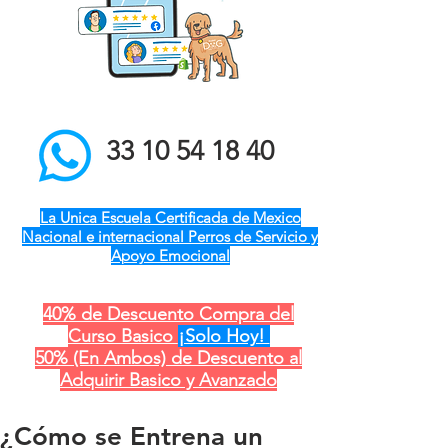
el mejor entrenador de
perros a domicilio qro ver
pue gdl cdmx mty cdmx
modest dog adiestramiento
canino
33 10 54 18 40
La Unica Escuela Certificada de Mexico
Nacional e internacional Perros de Servicio y
Apoyo Emocional
40% de Descuento Compra del
Curso Basico
¡Solo Hoy!
50% (En Ambos) de Descuento al
Adquirir Basico y Avanzado
¿Cómo se Entrena un