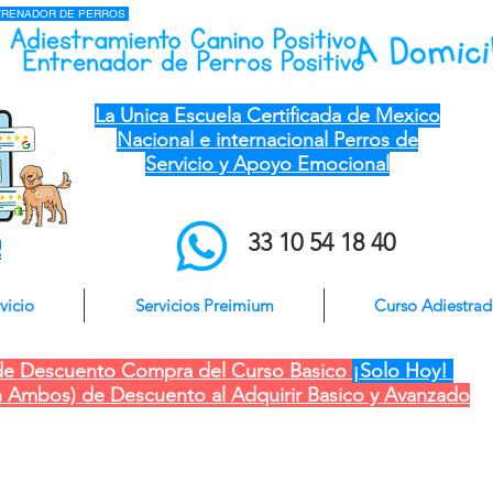
NTRENADOR DE PERROS
el mejor entrenador de perros a domicilio qro ver pue gdl cdmx mty cdmx modest
dog adiestramiento canino
La Unica Escuela Certificada de Mexico
Nacional e internacional Perros de
Servicio y Apoyo Emocional
33 10 54 18 40
o
vicio
Servicios Preimium
Curso Adiestra
e Descuento Compra del Curso Basico
¡Solo Hoy!
 Ambos) de Descuento al Adquirir Basico y Avanzado