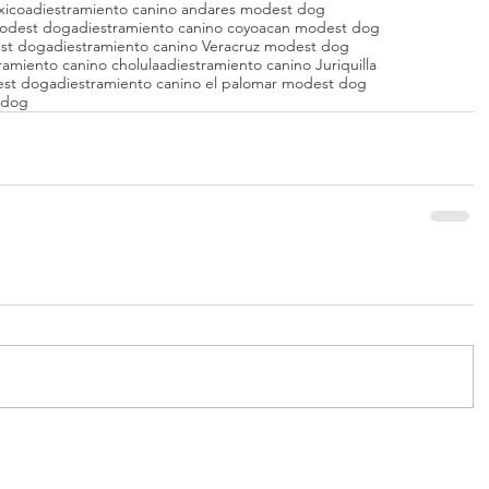
xico
adiestramiento canino andares modest dog
modest dog
adiestramiento canino coyoacan modest dog
est dog
adiestramiento canino Veracruz modest dog
ramiento canino cholula
adiestramiento canino Juriquilla
est dog
adiestramiento canino el palomar modest dog
 dog