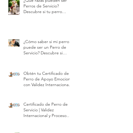
¿Qué razas pueden ser
Perros de Servicio?
Descubre si tu perro
puede certificarse |
Modest Dog
¿Cómo saber si mi perro
puede ser un Perro de
Servicio? Descubre si
puede certificarse con
Modest Dog | Modest
Dog
Obtén tu Certificado de
Perro de Apoyo Emocional
con Validez Internacional |
Modest Dog
Certificado de Perro de
Servicio | Validez
Internacional y Proceso
Profesional | Modest Dog
México