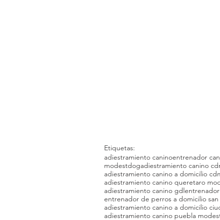
Etiquetas:
adiestramiento canino
entrenador can
modestdog
adiestramiento canino c
adiestramiento canino a domicilio 
adiestramiento canino queretaro mo
adiestramiento canino gdl
entrenador 
entrenador de perros a domicilio san
adiestramiento canino a domicilio c
adiestramiento canino puebla modes