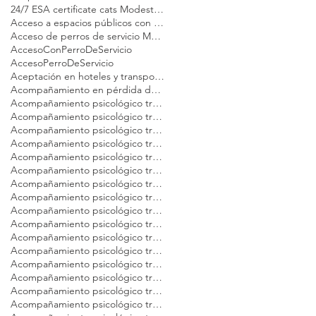
24/7 ESA certificate cats Modest Dog
Acceso a espacios públicos con gato de apoyo emocional
Acceso de perros de servicio Modest Dog
AccesoConPerroDeServicio
AccesoPerroDeServicio
Aceptación en hoteles y transporte perro emocional Modest Dog México
Acompañamiento en pérdida de mascotas Modest Dog México
Acompañamiento psicológico tras la pérdida de tu gato Modest Dog CDMX
Acompañamiento psicológico tras la pérdida de tu gato Modest Dog Cancún
Acompañamiento psicológico tras la pérdida de tu gato Modest Dog Guadalajara
Acompañamiento psicológico tras la pérdida de tu gato Modest Dog Los Cabos
Acompañamiento psicológico tras la pérdida de tu gato Modest Dog México
Acompañamiento psicológico tras la pérdida de tu gato Modest Dog Nuevo Vallarta
Acompañamiento psicológico tras la pérdida de tu gato Modest Dog Playa del Carmen
Acompañamiento psicológico tras la pérdida de tu gato Modest Dog Puebla
Acompañamiento psicológico tras la pérdida de tu gato Modest Dog Puerto Vallarta
Acompañamiento psicológico tras la pérdida de tu gato Modest Dog Querétaro
Acompañamiento psicológico tras la pérdida de tu gato Modest Dog Tulum
Acompañamiento psicológico tras la pérdida de tu gato Modest Dog Veracruz
Acompañamiento psicológico tras la pérdida de tu gato Modest Dog Zapopan
Acompañamiento psicológico tras la pérdida de tu mascota Modest Dog Argentina
Acompañamiento psicológico tras la pérdida de tu mascota Modest Dog Brasil
Acompañamiento psicológico tras la pérdida de tu mascota Modest Dog Buenos Aires