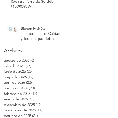
Registro Perro de Servicio
#1569039859
Bichón Maltés:
Temperamento, Cuidados
y Todo lo que Debes
Saber sobre esta Raza |
Modest Dog México
Archivo
agosto de 2026
(6)
6 entradas
julio de 2026
(27)
27 entradas
junio de 2026
(26)
26 entradas
mayo de 2026
(19)
19 entradas
abril de 2026
(22)
22 entradas
marzo de 2026
(20)
20 entradas
febrero de 2026
(12)
12 entradas
enero de 2026
(18)
18 entradas
diciembre de 2025
(12)
12 entradas
noviembre de 2025
(11)
11 entradas
octubre de 2025
(21)
21 entradas