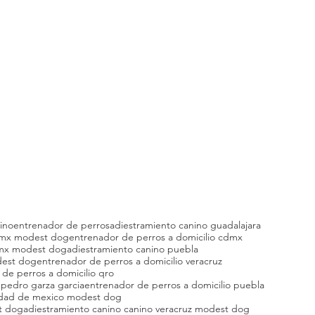
ino
entrenador de perros
adiestramiento canino guadalajara
dmx modest dog
entrenador de perros a domicilio cdmx
cdmx modest dog
adiestramiento canino puebla
dest dog
entrenador de perros a domicilio veracruz
de perros a domicilio qro
 pedro garza garcia
entrenador de perros a domicilio puebla
iudad de mexico modest dog
t dog
adiestramiento canino canino veracruz modest dog