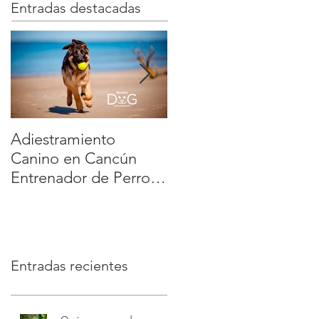
Entradas destacadas
Adiestramiento
Veterinario a Domicili
Canino en Cancún
en México: la manera
Entrenador de Perros
más cómoda y segura
a Domicilio Dog
de cuidar a tu mascot
Training Playa del
| Modest Dog
Carmen Tulum :
educación positiva y
Entradas recientes
sin estrés | Modest
Dog